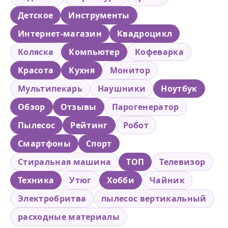
Детское
Инструменты
Интернет-магазин
Квадроцикл
Коляска
Компьютер
Кофеварка
Красота
Кухня
Монитор
Мультипекарь
Наушники
Ноутбук
Обзор
Отзывы
Парогенератор
Пылесос
Рейтинг
Робот
Смартфоны
Спорт
Стиральная машина
ТОП
Телевизор
Техника
Утюг
Хобби
Чайник
Электробритва
пылесос вертикальный
расходные материалы