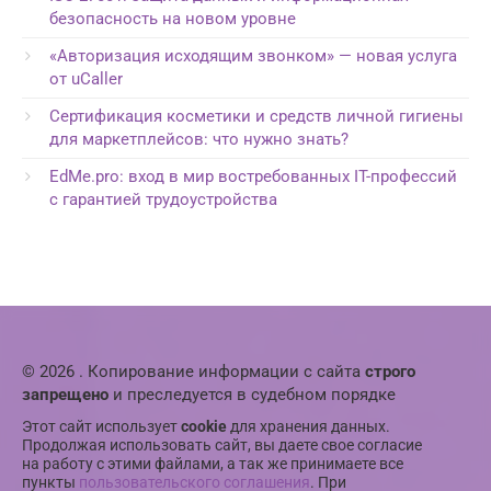
безопасность на новом уровне
«Авторизация исходящим звонком» — новая услуга
от uCaller
Сертификация косметики и средств личной гигиены
для маркетплейсов: что нужно знать?
EdMe.pro: вход в мир востребованных IT-профессий
с гарантией трудоустройства
© 2026 . Копирование информации с сайта
строго
запрещено
и преследуется в судебном порядке
Этот сайт использует
cookie
для хранения данных.
Продолжая использовать сайт, вы даете свое согласие
на работу с этими файлами, а так же принимаете все
пункты
пользовательского соглашения
. При