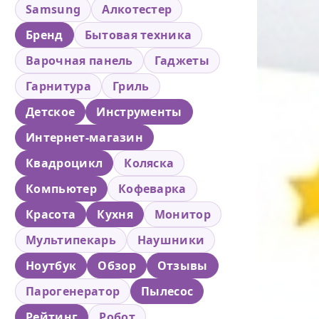
Samsung
Алкотестер
Бренд
Бытовая техника
Варочная панель
Гаджеты
Гарнитура
Гриль
Детское
Инструменты
Интернет-магазин
Квадроцикл
Коляска
Компьютер
Кофеварка
Красота
Кухня
Монитор
Мультипекарь
Наушники
Ноутбук
Обзор
Отзывы
Парогенератор
Пылесос
Рейтинг
Робот