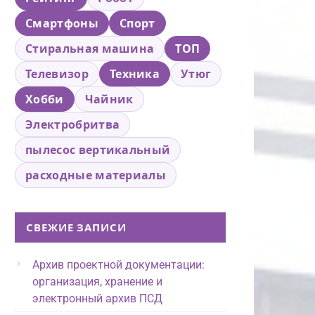
Смартфоны
Спорт
Стиральная машина
ТОП
Телевизор
Техника
Утюг
Хобби
Чайник
Электробритва
пылесос вертикальный
расходные материалы
СВЕЖИЕ ЗАПИСИ
Архив проектной документации:
организация, хранение и
электронный архив ПСД