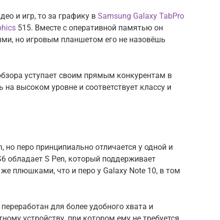
ео и игр, то за графику в
Samsung Galaxy TabPro
phics
515. Вместе с оперативной памятью он
ями, но игровым планшетом его не назовёшь
обзора уступает своим прямым конкурентам в
ь на высоком уровне и соответствует классу и
en, но перо принципиально отличается у одной и
S6 обладает S Pen, который поддерживает
же плюшками, что и перо у Galaxy Note 10, в том
л переработан для более удобного хвата и
тному устройству, при котором ему не требуется