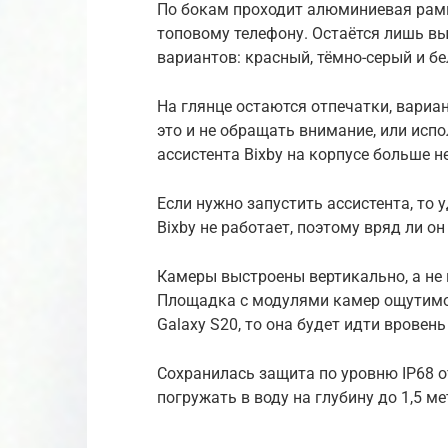
По бокам проходит алюминиевая рамка
топовому телефону. Остаётся лишь вы
вариантов: красный, тёмно-серый и бе
На глянце остаются отпечатки, вариа
это и не обращать внимание, или исп
ассистента Bixby на корпусе больше н
Если нужно запустить ассистента, то 
Bixby не работает, поэтому вряд ли он
Камеры выстроены вертикально, а не г
Площадка с модулями камер ощутимо в
Galaxy S20, то она будет идти вровен
Сохранилась защита по уровню IP68 от
погружать в воду на глубину до 1,5 ме