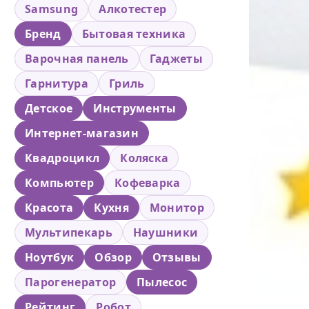
Samsung
Алкотестер
Бренд
Бытовая техника
Варочная панель
Гаджеты
Гарнитура
Гриль
Детское
Инструменты
Интернет-магазин
Квадроцикл
Коляска
Компьютер
Кофеварка
Красота
Кухня
Монитор
Мультипекарь
Наушники
Ноутбук
Обзор
Отзывы
Парогенератор
Пылесос
Рейтинг
Робот