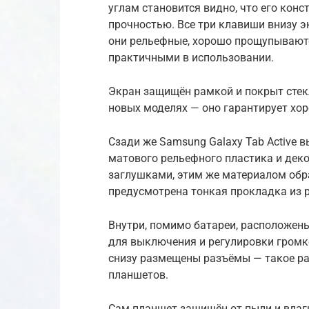
углам становится видно, что его конс
прочностью. Все три клавиши внизу э
они рельефные, хорошо прощупываютс
практичными в использовании.
Экран защищён рамкой и покрыт стекл
новых моделях — оно гарантирует хо
Сзади же Samsung Galaxy Tab Active
матового рельефного пластика и де
заглушками, этим же материалом обр
предусмотрена тонкая прокладка из р
Внутри, помимо батареи, расположен
для выключения и регулировки громк
снизу размещены разъёмы — такое ра
планшетов.
Сам планшет защищён от пыли и влаги