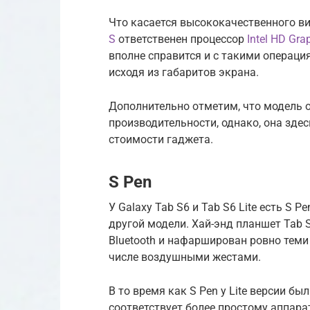
Что касается высококачественного вид
S
ответственен процессор
Intel HD Gra
вполне справится и с такими операци
исходя из габаритов экрана.
Дополнительно отметим, что модель 
производительности, однако, она здес
стоимости гаджета.
S Pen
У Galaxy Tab S6 и Tab S6 Lite есть S P
другой модели. Хай-энд планшет Tab 
Bluetooth и нафарширован ровно теми 
числе воздушными жестами.
В то время как S Pen у Lite версии бы
соответствует более простому аппара