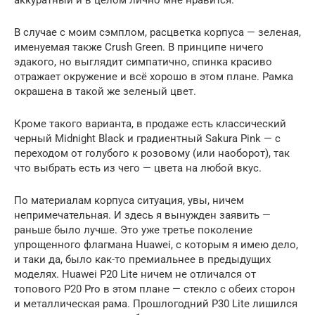
аккуратный и в целом лично мне нравится.
В случае с моим сэмплом, расцветка корпуса — зеленая,
именуемая также Crush Green. В принципе ничего
эдакого, но выглядит симпатично, спинка красиво
отражает окружение и всё хорошо в этом плане. Рамка
окрашена в такой же зеленый цвет.
Кроме такого варианта, в продаже есть классический
черный Midnight Black и градиентный Sakura Pink — с
переходом от голубого к розовому (или наоборот), так
что выбрать есть из чего — цвета на любой вкус.
По материалам корпуса ситуация, увы, ничем
непримечательная. И здесь я вынужден заявить —
раньше было лучше. Это уже третье поколение
упрощенного флагмана Huawei, с которым я имею дело,
и таки да, было как-то премиальнее в предыдущих
моделях. Huawei P20 Lite ничем не отличался от
топового P20 Pro в этом плане — стекло с обеих сторон
и металлическая рама. Прошлогодний P30 Lite лишился