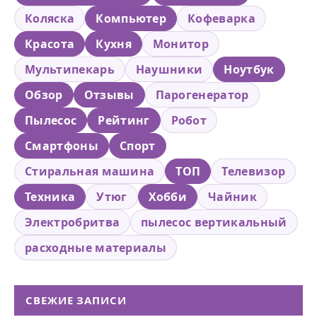
Коляска
Компьютер
Кофеварка
Красота
Кухня
Монитор
Мультипекарь
Наушники
Ноутбук
Обзор
Отзывы
Парогенератор
Пылесос
Рейтинг
Робот
Смартфоны
Спорт
Стиральная машина
ТОП
Телевизор
Техника
Утюг
Хобби
Чайник
Электробритва
пылесос вертикальный
расходные материалы
СВЕЖИЕ ЗАПИСИ