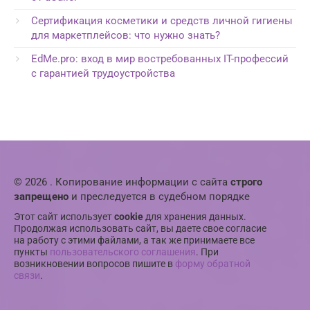
Сертификация косметики и средств личной гигиены
для маркетплейсов: что нужно знать?
EdMe.pro: вход в мир востребованных IT-профессий
с гарантией трудоустройства
© 2026 . Копирование информации с сайта
строго
запрещено
и преследуется в судебном порядке
Этот сайт использует
cookie
для хранения данных.
Продолжая использовать сайт, вы даете свое согласие
на работу с этими файлами, а так же принимаете все
пункты
пользовательского соглашения
. При
возникновении вопросов пишите в
форму обратной
связи
.