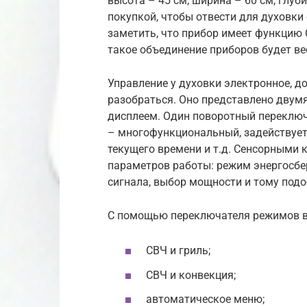
высота – 45 см, ширина – 60 см, глуб
покупкой, чтобы отвести для духовки
заметить, что прибор имеет функцию С
такое объединение приборов будет ве
Управление у духовки электронное, д
разобраться. Оно представлено дву
дисплеем. Один поворотный переключ
– многофункциональный, задействует
текущего времени и т.д. Сенсорными
параметров работы: режим энергосбе
сигнала, выбор мощности и тому подо
С помощью переключателя режимов 
СВЧ и гриль;
СВЧ и конвекция;
автоматическое меню;