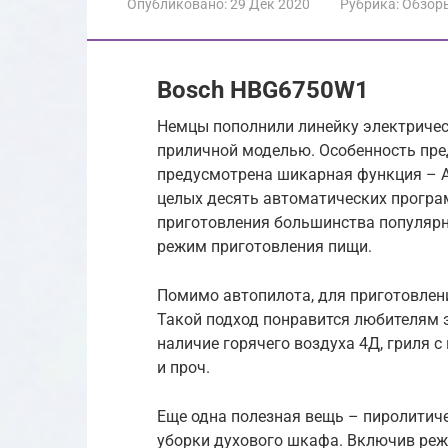
Опубликовано:
29 Дек 2020
Рубрика:
Обзор
Bosch HBG6750W1
Немцы пополнили линейку электриче
приличной моделью. Особенность пред
предусмотрена шикарная функция – Aut
целых десять автоматических програ
приготовления большинства популярн
режим приготовления пищи.
Помимо автопилота, для приготовлен
Такой подход понравится любителям э
наличие горячего воздуха 4Д, гриля 
и проч.
Еще одна полезная вещь – пиролитич
уборки духового шкафа. Включив режи