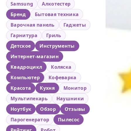
Samsung
Алкотестер
Бренд
Бытовая техника
Варочная панель
Гаджеты
Гарнитура
Гриль
Детское
Инструменты
Интернет-магазин
Квадроцикл
Коляска
Компьютер
Кофеварка
Красота
Кухня
Монитор
Мультипекарь
Наушники
Ноутбук
Обзор
Отзывы
Парогенератор
Пылесос
Рейтинг
Робот