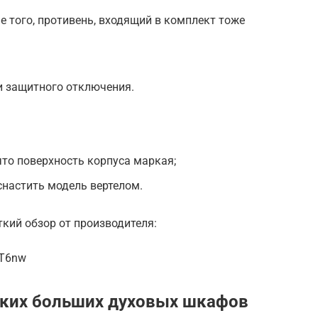
е того, противень, входящий в комплект тоже
и защитного отключения.
что поверхность корпуса маркая;
снастить модель вертелом.
ий обзор от производителя:
ZT6nw
ских больших духовых шкафов