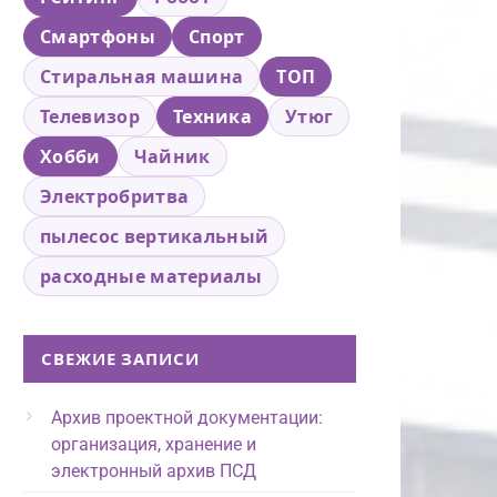
Смартфоны
Спорт
Стиральная машина
ТОП
Телевизор
Техника
Утюг
Хобби
Чайник
Электробритва
пылесос вертикальный
расходные материалы
СВЕЖИЕ ЗАПИСИ
Архив проектной документации:
организация, хранение и
электронный архив ПСД