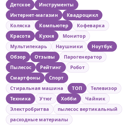
Детское
Инструменты
Интернет-магазин
Квадроцикл
Коляска
Компьютер
Кофеварка
Красота
Кухня
Монитор
Мультипекарь
Наушники
Ноутбук
Обзор
Отзывы
Парогенератор
Пылесос
Рейтинг
Робот
Смартфоны
Спорт
Стиральная машина
ТОП
Телевизор
Техника
Утюг
Хобби
Чайник
Электробритва
пылесос вертикальный
расходные материалы