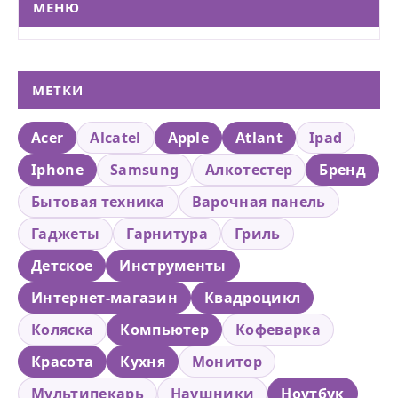
МЕНЮ
МЕТКИ
Acer
Alcatel
Apple
Atlant
Ipad
Iphone
Samsung
Алкотестер
Бренд
Бытовая техника
Варочная панель
Гаджеты
Гарнитура
Гриль
Детское
Инструменты
Интернет-магазин
Квадроцикл
Коляска
Компьютер
Кофеварка
Красота
Кухня
Монитор
Мультипекарь
Наушники
Ноутбук