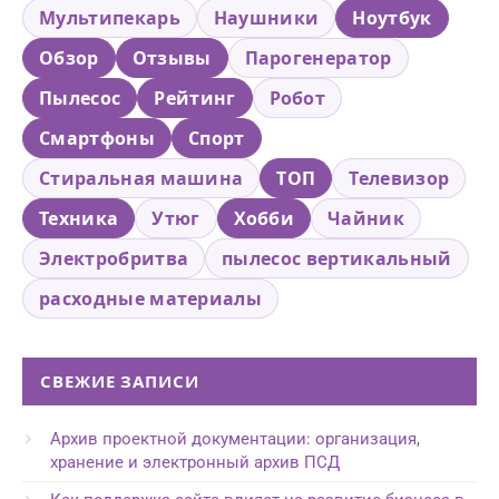
Мультипекарь
Наушники
Ноутбук
Обзор
Отзывы
Парогенератор
Пылесос
Рейтинг
Робот
Смартфоны
Спорт
Стиральная машина
ТОП
Телевизор
Техника
Утюг
Хобби
Чайник
Электробритва
пылесос вертикальный
расходные материалы
СВЕЖИЕ ЗАПИСИ
Архив проектной документации: организация,
хранение и электронный архив ПСД