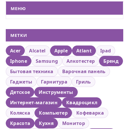
МЕНЮ
МЕТКИ
Acer
Alcatel
Apple
Atlant
Ipad
Iphone
Samsung
Алкотестер
Бренд
Бытовая техника
Варочная панель
Гаджеты
Гарнитура
Гриль
Детское
Инструменты
Интернет-магазин
Квадроцикл
Коляска
Компьютер
Кофеварка
Красота
Кухня
Монитор