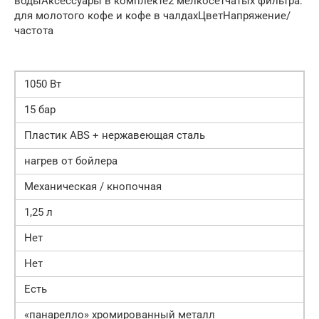
водыАксессуары в комплекте2 мелкосетчатых фильтра:
для молотого кофе и кофе в чалдахЦветНапряжение/
частота
1050 Вт
15 бар
Пластик ABS + нержавеющая сталь
нагрев от бойлера
Механическая / кнопочная
1,25 л
Нет
Нет
Есть
«панарелло» хромированный металл