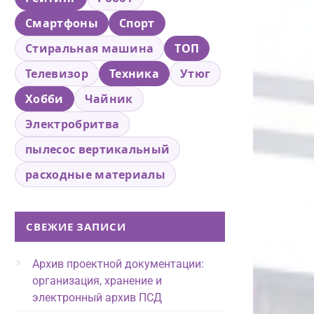
Смартфоны
Спорт
Стиральная машина
ТОП
Телевизор
Техника
Утюг
Хобби
Чайник
Электробритва
пылесос вертикальный
расходные материалы
СВЕЖИЕ ЗАПИСИ
Архив проектной документации:
организация, хранение и
электронный архив ПСД