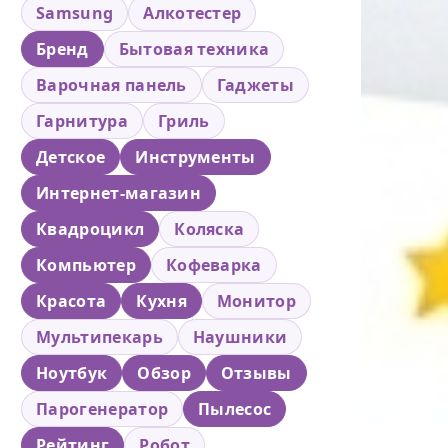
Samsung
Алкотестер
Бренд
Бытовая техника
Варочная панель
Гаджеты
Гарнитура
Гриль
Детское
Инструменты
Интернет-магазин
Квадроцикл
Коляска
Компьютер
Кофеварка
Красота
Кухня
Монитор
Мультипекарь
Наушники
Ноутбук
Обзор
Отзывы
Парогенератор
Пылесос
Рейтинг
Робот