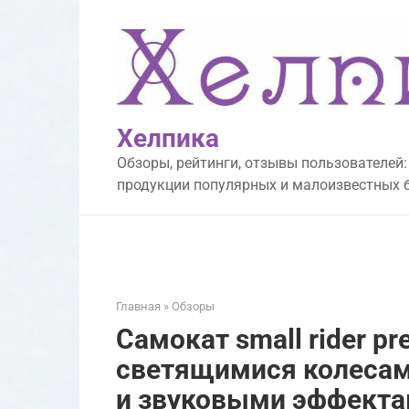
Перейти
к
контенту
Хелпика
Обзоры, рейтинги, отзывы пользователей:
продукции популярных и малоизвестных 
Главная
»
Обзоры
Самокат small rider pr
светящимися колеса
и звуковыми эффекта