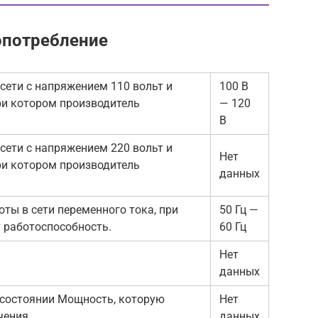
опотребление
сети с напряжением 110 вольт и
100 В
ри котором производитель
— 120
В
сети с напряжением 220 вольт и
Нет
ри котором производитель
данных
ты в сети переменного тока, при
50 Гц —
 работоспособность.
60 Гц
Нет
данных
состоянии Мощность, которую
Нет
чения
данных