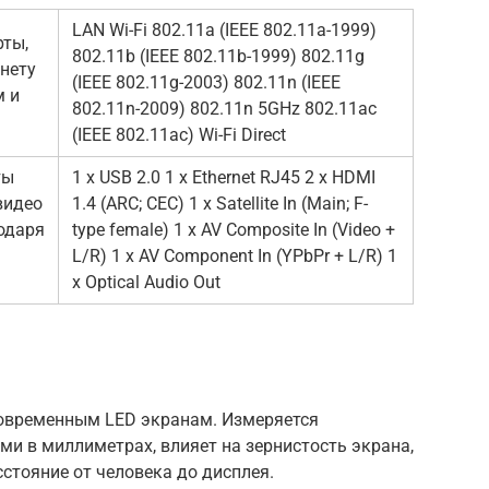
LAN Wi-Fi 802.11a (IEEE 802.11a-1999)
рты,
802.11b (IEEE 802.11b-1999) 802.11g
нету
(IEEE 802.11g-2003) 802.11n (IEEE
м и
802.11n-2009) 802.11n 5GHz 802.11ac
(IEEE 802.11ac) Wi-Fi Direct
ты
1 x USB 2.0 1 x Ethernet RJ45 2 x HDMI
видео
1.4 (ARC; CEC) 1 x Satellite In (Main; F-
одаря
type female) 1 x AV Composite In (Video +
L/R) 1 x AV Component In (YPbPr + L/R) 1
x Optical Audio Out
современным LED экранам. Измеряется
и в миллиметрах, влияет на зернистость экрана,
стояние от человека до дисплея.