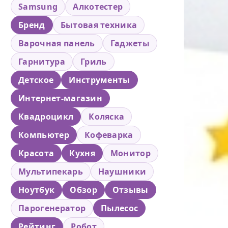
Samsung
Алкотестер
Бренд
Бытовая техника
Варочная панель
Гаджеты
Гарнитура
Гриль
Детское
Инструменты
Интернет-магазин
Квадроцикл
Коляска
Компьютер
Кофеварка
Красота
Кухня
Монитор
Мультипекарь
Наушники
Ноутбук
Обзор
Отзывы
Парогенератор
Пылесос
Рейтинг
Робот