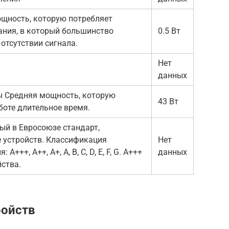
ощность, которую потребляет
ания, в который большинство
0.5 Вт
отсутствии сигнала.
Нет
данных
ы Средняя мощность, которую
43 Вт
боте длительное время.
ый в Евросоюзе стандарт,
 устройств. Классификация
Нет
++, A++, A+, A, B, C, D, E, F, G. A+++
данных
ства.
ройств