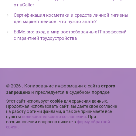
от uCaller
Сертификация косметики и средств личной гигиены
для маркетплейсов: что нужно знать?
EdMe.pro: вход в мир востребованных IT-профессий
с гарантией трудоустройства
© 2026 . Копирование информации с сайта
строго
запрещено
и преследуется в судебном порядке
Этот сайт использует
cookie
для хранения данных.
Продолжая использовать сайт, вы даете свое согласие
на работу с этими файлами, а так же принимаете все
пункты
пользовательского соглашения
. При
возникновении вопросов пишите в
форму обратной
связи
.