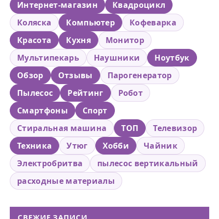
Интернет-магазин
Квадроцикл
Коляска
Компьютер
Кофеварка
Красота
Кухня
Монитор
Мультипекарь
Наушники
Ноутбук
Обзор
Отзывы
Парогенератор
Пылесос
Рейтинг
Робот
Смартфоны
Спорт
Стиральная машина
ТОП
Телевизор
Техника
Утюг
Хобби
Чайник
Электробритва
пылесос вертикальный
расходные материалы
СВЕЖИЕ ЗАПИСИ