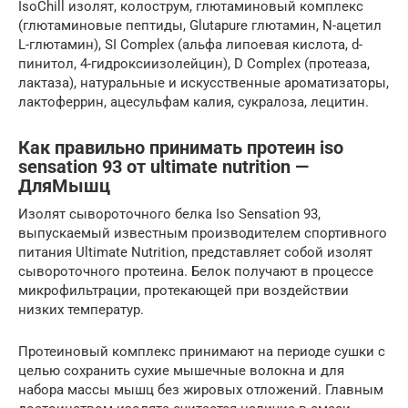
IsoChill изолят, колострум, глютаминовый комплекс
(глютаминовые пептиды, Glutapure глютамин, N-ацетил
L-глютамин), SI Complex (альфа липоевая кислота, d-
пинитол, 4-гидроксиизолейцин), D Complex (протеаза,
лактаза), натуральные и искусственные ароматизаторы,
лактоферрин, ацесульфам калия, сукралоза, лецитин.
Как правильно принимать протеин iso
sensation 93 от ultimate nutrition —
ДляМышц
Изолят сывороточного белка Iso Sensation 93,
выпускаемый известным производителем спортивного
питания Ultimate Nutrition, представляет собой изолят
сывороточного протеина. Белок получают в процессе
микрофильтрации, протекающей при воздействии
низких температур.
Протеиновый комплекс принимают на периоде сушки с
целью сохранить сухие мышечные волокна и для
набора массы мышц без жировых отложений. Главным