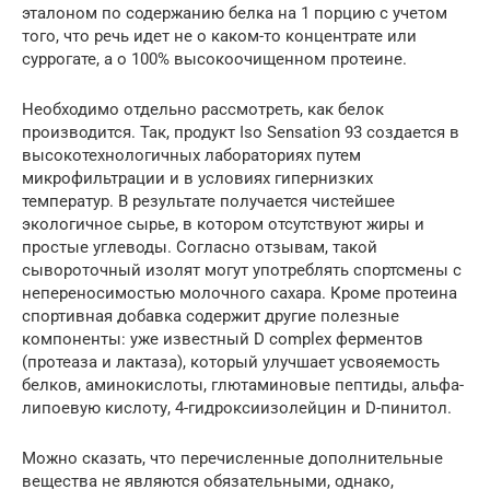
эталоном по содержанию белка на 1 порцию с учетом
того, что речь идет не о каком-то концентрате или
суррогате, а о 100% высокоочищенном протеине.
Необходимо отдельно рассмотреть, как белок
производится. Так, продукт Iso Sensation 93 создается в
высокотехнологичных лабораториях путем
микрофильтрации и в условиях гипернизких
температур. В результате получается чистейшее
экологичное сырье, в котором отсутствуют жиры и
простые углеводы. Согласно отзывам, такой
сывороточный изолят могут употреблять спортсмены с
непереносимостью молочного сахара. Кроме протеина
спортивная добавка содержит другие полезные
компоненты: уже известный D complex ферментов
(протеаза и лактаза), который улучшает усвояемость
белков, аминокислоты, глютаминовые пептиды, альфа-
липоевую кислоту, 4-гидроксиизолейцин и D-пинитол.
Можно сказать, что перечисленные дополнительные
вещества не являются обязательными, однако,