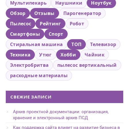
Мультипекарь
Наушники
Ноутбук
Обзор
Отзывы
Парогенератор
Пылесос
Рейтинг
Робот
Смартфоны
Спорт
Стиральная машина
ТОП
Телевизор
Техника
Утюг
Хобби
Чайник
Электробритва
пылесос вертикальный
расходные материалы
СВЕЖИЕ ЗАПИСИ
Архив проектной документации: организация,
хранение и электронный архив ПСД
Как поддержка сайта влияет на развитие бизнеса в