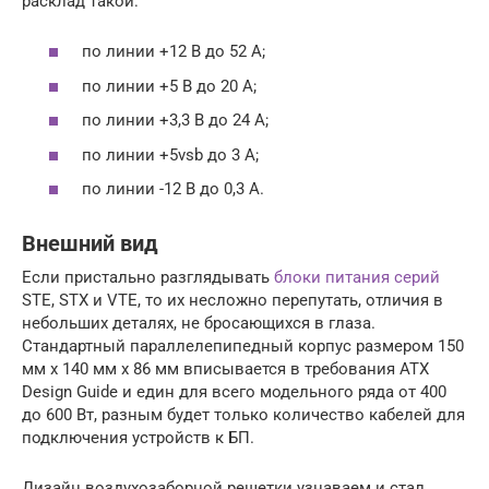
расклад такой:
по линии +12 В до 52 А;
по линии +5 В до 20 А;
по линии +3,3 В до 24 А;
по линии +5vsb до 3 А;
по линии -12 В до 0,3 А.
Внешний вид
Если пристально разглядывать
блоки питания серий
STE, STX и VTE, то их несложно перепутать, отличия в
небольших деталях, не бросающихся в глаза.
Стандартный параллелепипедный корпус размером 150
мм x 140 мм x 86 мм вписывается в требования ATX
Design Guide и един для всего модельного ряда от 400
до 600 Вт, разным будет только количество кабелей для
подключения устройств к БП.
Дизайн воздухозаборной решетки узнаваем и стал