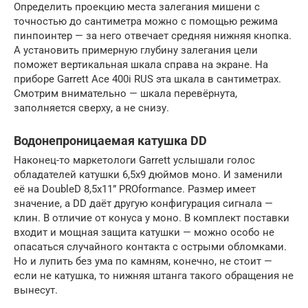
Определить проекцию места залегания мишени с
точностью до сантиметра можно с помощью режима
пинпоинтер — за него отвечает средняя нижняя кнопка.
А установить примерную глубину залегания цели
поможет вертикальная шкала справа на экране. На
приборе Garrett Ace 400i RUS эта шкала в сантиметрах.
Смотрим внимательно — шкала перевёрнута,
заполняется сверху, а не снизу.
Водонепроницаемая катушка DD
Наконец-то маркетологи Garrett услышали голос
обладателей катушки 6,5х9 дюймов моно. И заменили
её на DoubleD 8,5х11” PROformance. Размер имеет
значение, а DD даёт другую конфигурация сигнала —
клин. В отличие от конуса у моно. В комплект поставки
входит и мощная защита катушки — можно особо не
опасаться случайного контакта с острыми обломками.
Но и лупить без ума по камням, конечно, не стоит —
если не катушка, то нижняя штанга такого обращения не
вынесут.