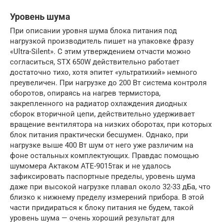
Уровень шума
При описании уровня шума блока питания под
нагрузкой производитель пишет на упаковке фразу
«Ultra-Silent». С этим утверждением отчасти можно
согласиться, STX 650W действительно работает
достаточно тихо, хотя эпитет «ультратихий» немного
преувеличен. При нагрузке до 200 Вт система контроля
оборотов, опираясь на нагрев термистора,
закрепленного на радиатор охлаждения диодных
сборок вторичной цепи, действительно удерживает
вращение вентилятора на низких оборотах, при которых
блок питания практически бесшумен. Однако, при
нагрузке выше 400 Вт шум от него уже различим на
фоне остальных комплектующих. Правдас помощью
шумомера Актаком АТЕ-9015так и не удалось
зафиксировать паспортные пределы, уровень шума
даже при высокой нагрузке плавал около 32-33 дБа, что
близко к нижнему пределу измерений прибора. В этой
части придираться к блоку питания не будем, такой
уровень шума — очень хороший результат для