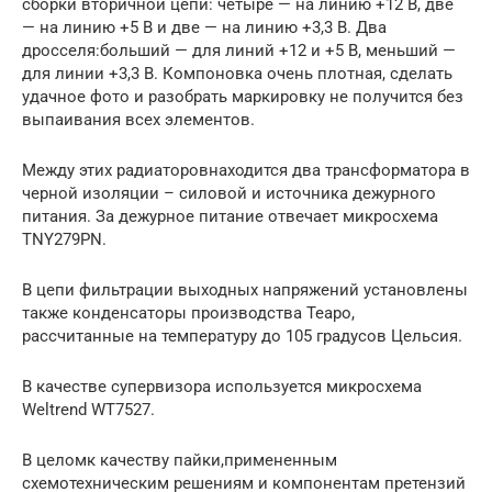
сборки вторичной цепи: четыре — на линию +12 В, две
— на линию +5 В и две — на линию +3,3 В. Два
дросселя:больший — для линий +12 и +5 В, меньший —
для линии +3,3 В. Компоновка очень плотная, сделать
удачное фото и разобрать маркировку не получится без
выпаивания всех элементов.
Между этих радиаторовнаходится два трансформатора в
черной изоляции – силовой и источника дежурного
питания. За дежурное питание отвечает микросхема
TNY279PN.
В цепи фильтрации выходных напряжений установлены
также конденсаторы производства Teapo,
рассчитанные на температуру до 105 градусов Цельсия.
В качестве супервизора используется микросхема
Weltrend WT7527.
В целомк качеству пайки,примененным
схемотехническим решениям и компонентам претензий