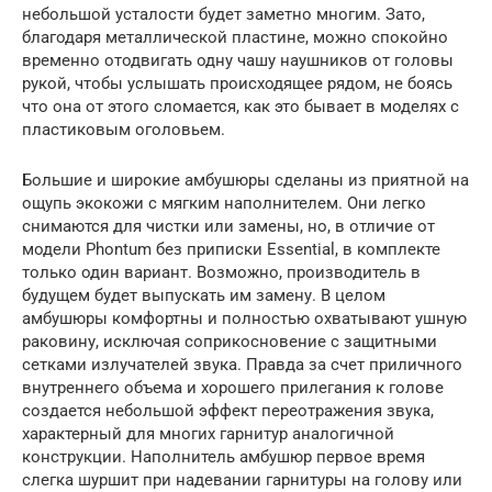
небольшой усталости будет заметно многим. Зато,
благодаря металлической пластине, можно спокойно
временно отодвигать одну чашу наушников от головы
рукой, чтобы услышать происходящее рядом, не боясь
что она от этого сломается, как это бывает в моделях с
пластиковым оголовьем.
Большие и широкие амбушюры сделаны из приятной на
ощупь экокожи с мягким наполнителем. Они легко
снимаются для чистки или замены, но, в отличие от
модели Phontum без приписки Essential, в комплекте
только один вариант. Возможно, производитель в
будущем будет выпускать им замену. В целом
амбушюры комфортны и полностью охватывают ушную
раковину, исключая соприкосновение с защитными
сетками излучателей звука. Правда за счет приличного
внутреннего объема и хорошего прилегания к голове
создается небольшой эффект переотражения звука,
характерный для многих гарнитур аналогичной
конструкции. Наполнитель амбушюр первое время
слегка шуршит при надевании гарнитуры на голову или