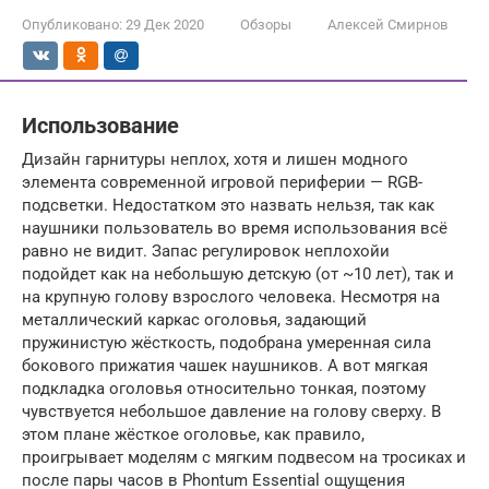
Опубликовано:
29 Дек 2020
Обзоры
Алексей Смирнов
Использование
Дизайн гарнитуры неплох, хотя и лишен модного
элемента современной игровой периферии — RGB-
подсветки. Недостатком это назвать нельзя, так как
наушники пользователь во время использования всё
равно не видит. Запас регулировок неплохойи
подойдет как на небольшую детскую (от ~10 лет), так и
на крупную голову взрослого человека. Несмотря на
металлический каркас оголовья, задающий
пружинистую жёсткость, подобрана умеренная сила
бокового прижатия чашек наушников. А вот мягкая
подкладка оголовья относительно тонкая, поэтому
чувствуется небольшое давление на голову сверху. В
этом плане жёсткое оголовье, как правило,
проигрывает моделям с мягким подвесом на тросиках и
после пары часов в Phontum Essential ощущения