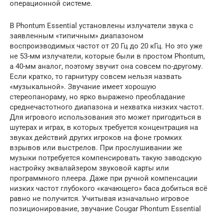
операционной системе.
В Phontum Essential установлены излучатели звука с
заявленным «типичным» диапазоном
воспроизводимых частот от 20 Гц до 20 кГц. Но это уже
не 53-мм излучатели, которые были в простом Phontum,
а 40-мм аналог, поэтому звучит она совсем по-другому.
Если кратко, то гарнитуру совсем нельзя назвать
«музыкальной». Звучание имеет хорошую
стереопанораму, но ярко выражено преобладание
среднечастотного диапазона и нехватка низких частот.
Для игрового использования это может пригодиться в
шутерах и играх, в которых требуется концентрация на
звуках действий других игроков на фоне громких
взрывов или выстрелов. При прослушивании же
музыки потребуется компенсировать такую заводскую
настройку эквалайзером звуковой карты или
программного плеера. Даже при ручной компенсации
низких частот глубокого «качающего» баса добиться всё
равно не получится. Учитывая изначально игровое
позиционирование, звучание Cougar Phontum Essential