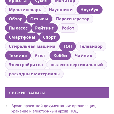
Красота
Кухня
Монитор
Мультипекарь
Наушники
Ноутбук
Обзор
Отзывы
Парогенератор
Пылесос
Рейтинг
Робот
Смартфоны
Спорт
Стиральная машина
ТОП
Телевизор
Техника
Утюг
Хобби
Чайник
Электробритва
пылесос вертикальный
расходные материалы
СВЕЖИЕ ЗАПИСИ
Архив проектной документации: организация,
хранение и электронный архив ПСД