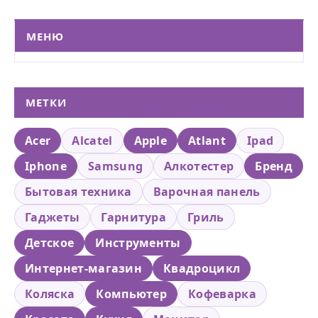
МЕНЮ
МЕТКИ
Acer
Alcatel
Apple
Atlant
Ipad
Iphone
Samsung
Алкотестер
Бренд
Бытовая техника
Варочная панель
Гаджеты
Гарнитура
Гриль
Детское
Инструменты
Интернет-магазин
Квадроцикл
Коляска
Компьютер
Кофеварка