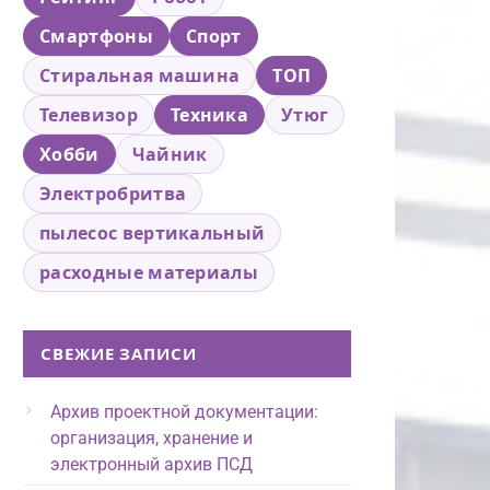
Смартфоны
Спорт
Стиральная машина
ТОП
Телевизор
Техника
Утюг
Хобби
Чайник
Электробритва
пылесос вертикальный
расходные материалы
СВЕЖИЕ ЗАПИСИ
Архив проектной документации:
организация, хранение и
электронный архив ПСД