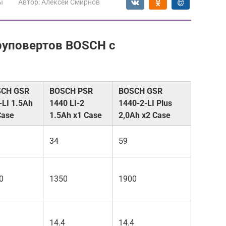
ы
Автор:
Алексей Смирнов
руповертов BOSCH с
CH GSR
BOSCH PSR
BOSCH GSR
-LI 1.5Ah
1440 LI-2
1440-2-LI Plus
Case
1.5Ah x1 Case
2,0Ah x2 Case
34
59
0
1350
1900
14.4
14.4