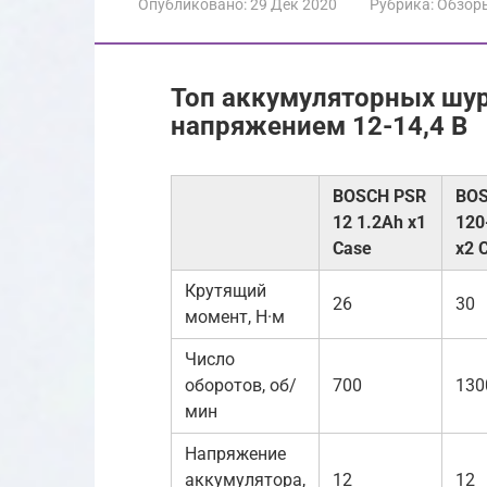
Опубликовано:
29 Дек 2020
Рубрика:
Обзор
Топ аккумуляторных шу
напряжением 12-14,4 В
BOSCH PSR
BOS
12 1.2Ah x1
120
Case
x2 
Крутящий
26
30
момент, Н·м
Число
оборотов, об/
700
130
мин
Напряжение
аккумулятора,
12
12