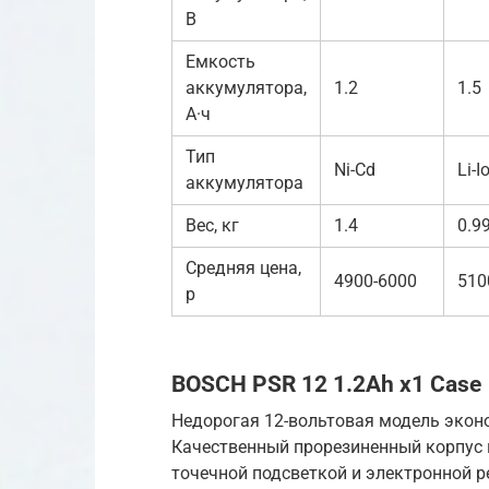
В
Емкость
аккумулятора,
1.2
1.5
А·ч
Тип
Ni-Cd
Li-I
аккумулятора
Вес, кг
1.4
0.9
Средняя цена,
4900-6000
510
р
BOSCH PSR 12 1.2Ah x1 Case
Недорогая 12-вольтовая модель экон
Качественный прорезиненный корпус 
точечной подсветкой и электронной 