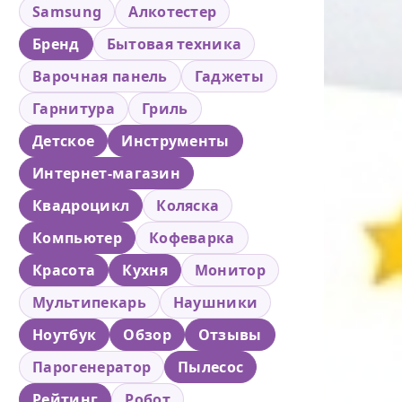
Samsung
Алкотестер
Бренд
Бытовая техника
Варочная панель
Гаджеты
Гарнитура
Гриль
Детское
Инструменты
Интернет-магазин
Квадроцикл
Коляска
Компьютер
Кофеварка
Красота
Кухня
Монитор
Мультипекарь
Наушники
Ноутбук
Обзор
Отзывы
Парогенератор
Пылесос
Рейтинг
Робот