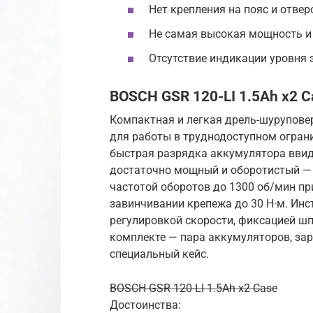
Нет крепления на пояс и отвер
Не самая высокая мощность и
Отсутствие индикации уровня 
BOSCH GSR 120-LI 1.5Ah x2 C
Компактная и легкая дрель-шуруповер
для работы в труднодоступном огран
быстрая разрядка аккумулятора ввид
достаточно мощный и оборотистый — 
частотой оборотов до 1300 об/мин п
завинчивании крепежа до 30 Н·м. Инс
регулировкой скорости, фиксацией шп
комплекте — пара аккумуляторов, зар
специальный кейс.
BOSCH GSR 120-LI 1.5Ah x2 Case
Достоинства: