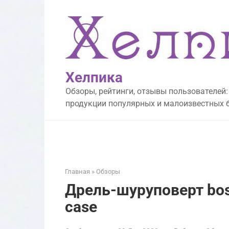
Перейти
к
контенту
Хелпика
Обзоры, рейтинги, отзывы пользователей:
продукции популярных и малоизвестных 
Главная
»
Обзоры
Дрель-шуруповерт bosch
case