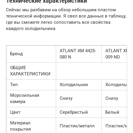
Технические характеристики
Сейчас мы разбавим на обзор небольшим пластом
технической информации. Я свел все данные в таблицу,
где вы сможете легко сопоставить все свойства
каждого холодильника.
ATLANT XM 4425-
ATLANT XM 4
Бренд
080 N
009 ND
ОБЩИЕ
ХАРАКТЕРИСТИКИ
Тип
Холодильник
Холодильни
Морозильная
Снизу
Снизу
камера
Цвет
Серебристый
Белый
Материал
Пластик/металл
Пластик/мет
покрытия