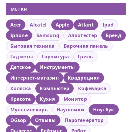
МЕТКИ
Acer
Alcatel
Apple
Atlant
Ipad
Iphone
Samsung
Алкотестер
Бренд
Бытовая техника
Варочная панель
Гаджеты
Гарнитура
Гриль
Детское
Инструменты
Интернет-магазин
Квадроцикл
Коляска
Компьютер
Кофеварка
Красота
Кухня
Монитор
Мультипекарь
Наушники
Ноутбук
Обзор
Отзывы
Парогенератор
Пылесос
Рейтинг
Робот