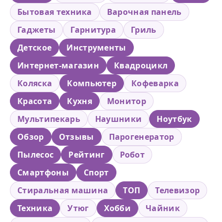
Бытовая техника
Варочная панель
Гаджеты
Гарнитура
Гриль
Детское
Инструменты
Интернет-магазин
Квадроцикл
Коляска
Компьютер
Кофеварка
Красота
Кухня
Монитор
Мультипекарь
Наушники
Ноутбук
Обзор
Отзывы
Парогенератор
Пылесос
Рейтинг
Робот
Смартфоны
Спорт
Стиральная машина
ТОП
Телевизор
Техника
Утюг
Хобби
Чайник