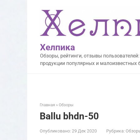
Перейти
к
контенту
Хелпика
Обзоры, рейтинги, отзывы пользователей:
продукции популярных и малоизвестных 
Главная
»
Обзоры
Ballu bhdn-50
Опубликовано:
29 Дек 2020
Рубрика:
Обзор