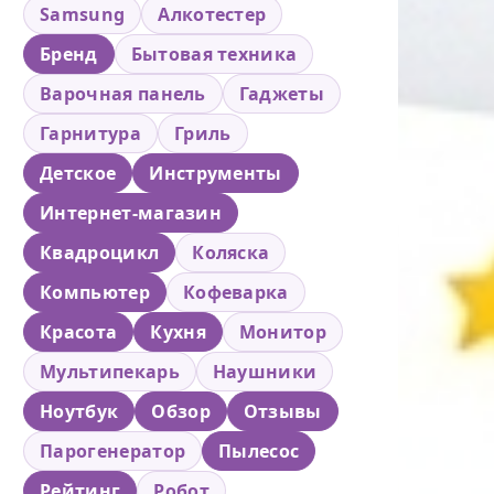
Samsung
Алкотестер
Бренд
Бытовая техника
Варочная панель
Гаджеты
Гарнитура
Гриль
Детское
Инструменты
Интернет-магазин
Квадроцикл
Коляска
Компьютер
Кофеварка
Красота
Кухня
Монитор
Мультипекарь
Наушники
Ноутбук
Обзор
Отзывы
Парогенератор
Пылесос
Рейтинг
Робот