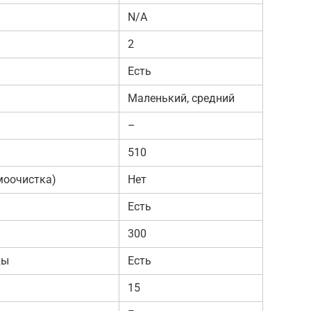
N/A
2
Есть
Маленький, средний
–
510
моочистка)
Нет
Есть
300
ды
Есть
15