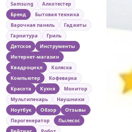
Samsung
Алкотестер
Бренд
Бытовая техника
Варочная панель
Гаджеты
Гарнитура
Гриль
Детское
Инструменты
Интернет-магазин
Квадроцикл
Коляска
Компьютер
Кофеварка
Красота
Кухня
Монитор
Мультипекарь
Наушники
Ноутбук
Обзор
Отзывы
Парогенератор
Пылесос
Рейтинг
Робот