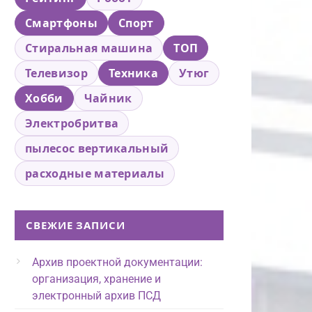
Смартфоны
Спорт
Стиральная машина
ТОП
Телевизор
Техника
Утюг
Хобби
Чайник
Электробритва
пылесос вертикальный
расходные материалы
СВЕЖИЕ ЗАПИСИ
Архив проектной документации:
организация, хранение и
электронный архив ПСД