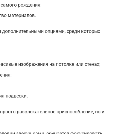
 самого рождения;
тво материалов.
ы дополнительными опциями, среди которых
расивые изображения на потолке или стенах;
ения;
ия подвески.
 просто развлекательное приспособление, но и
мелодии зверушками, обучается фокусировать