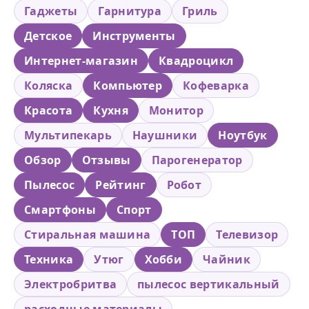
Гаджеты
Гарнитура
Гриль
Детское
Инструменты
Интернет-магазин
Квадроцикл
Коляска
Компьютер
Кофеварка
Красота
Кухня
Монитор
Мультипекарь
Наушники
Ноутбук
Обзор
Отзывы
Парогенератор
Пылесос
Рейтинг
Робот
Смартфоны
Спорт
Стиральная машина
ТОП
Телевизор
Техника
Утюг
Хобби
Чайник
Электробритва
пылесос вертикальный
расходные материалы