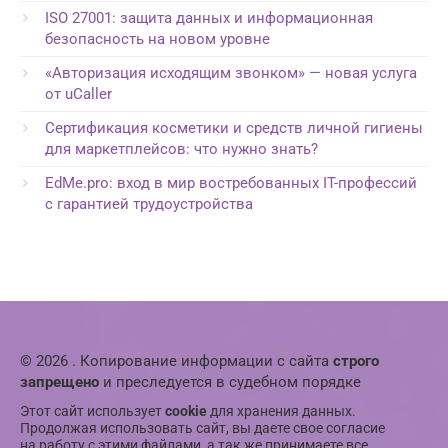
ISO 27001: защита данных и информационная
безопасность на новом уровне
«Авторизация исходящим звонком» — новая услуга
от uCaller
Сертификация косметики и средств личной гигиены
для маркетплейсов: что нужно знать?
EdMe.pro: вход в мир востребованных IT-профессий
с гарантией трудоустройства
© 2026 . Копирование информации с сайта
строго
запрещено
и преследуется в судебном порядке
Этот сайт использует
cookie
для хранения данных.
Продолжая использовать сайт, вы даете свое согласие
на работу с этими файлами, а так же принимаете все