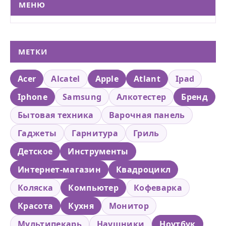
МЕНЮ
МЕТКИ
Acer
Alcatel
Apple
Atlant
Ipad
Iphone
Samsung
Алкотестер
Бренд
Бытовая техника
Варочная панель
Гаджеты
Гарнитура
Гриль
Детское
Инструменты
Интернет-магазин
Квадроцикл
Коляска
Компьютер
Кофеварка
Красота
Кухня
Монитор
Мультипекарь
Наушники
Ноутбук