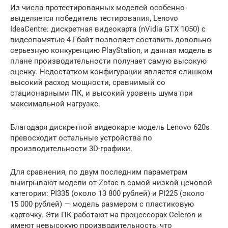
Из числа протестированных моделей особенно
выделяется победитель тестирования, Lenovo
IdeaCentre: дискретная видеокарта (nVidia GTX 1050) с
видеопамятью 4 Гбайт позволяет составить довольно
серьезную конкуренцию PlayStation, и данная модель в
плане производительности получает самую высокую
оценку. Недостатком конфигурации является слишком
высокий расход мощности, сравнимый со
стационарными ПК, и высокий уровень шума при
максимальной нагрузке.
Благодаря дискретной видеокарте модель Lenovo 620s
превосходит остальные устройства по
производительности 3D-графики.
Для сравнения, по двум последним параметрам
выигрывают модели от Zotac в самой низкой ценовой
категории: PI335 (около 13 800 рублей) и PI225 (около
15 000 рублей) — модель размером с пластиковую
карточку. Эти ПК работают на процессорах Celeron и
имеют невысокую производительность, что