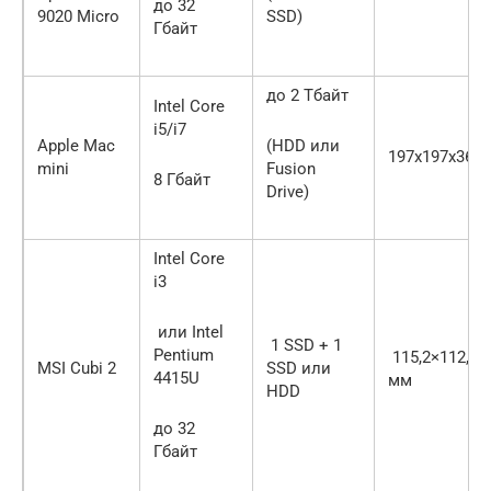
до 32
9020 Micro
SSD)
Гбайт
до 2 Тбайт
Intel Core
i5/i7
Apple Mac
(HDD или
197x197x36 
mini
Fusion
8 Гбайт
Drive)
Intel Core
i3
или Intel
1 SSD + 1
Pentium
115,2×112,2×
MSI Cubi 2
SSD или
4415U
мм
HDD
до 32
Гбайт