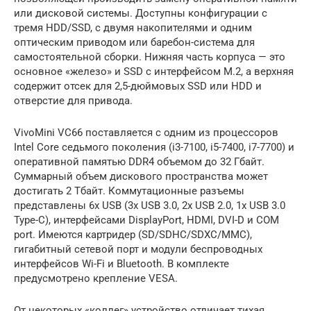
или дисковой системы. Доступны конфигурации с
тремя HDD/SSD, с двумя накопителями и одним
оптическим приводом или баребон-система для
самостоятельной сборки. Нижняя часть корпуса — это
основное «железо» и SSD с интерфейсом M.2, а верхняя
содержит отсек для 2,5-дюймовых SSD или HDD и
отверстие для привода.
VivoMini VC66 поставляется с одним из процессоров
Intel Core седьмого поколения (i3-7100, i5-7400, i7-7700) и
оперативной памятью DDR4 объемом до 32 Гбайт.
Суммарный объем дискового пространства может
достигать 2 Тбайт. Коммутационные разъемы
представлены 6х USB (3х USB 3.0, 2х USB 2.0, 1х USB 3.0
Type-C), интерфейсами DisplayPort, HDMI, DVI-D и COM
port. Имеются картридер (SD/SDHC/SDXC/MMC),
гигабитный сетевой порт и модули беспроводных
интерфейсов Wi-Fi и Bluetooth. В комплекте
предусмотрено крепление VESA.
От некоторых «коллег» устройство отличает тихая