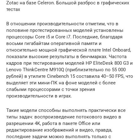
Zotac на базе Celeron. Большой разброс в графических
тестах
В отношении производительности отметим, что в
половине протестированных моделей установлены
процессоры Core i5 и Core i7. Последние, благодаря
восьми гигабайтам оперативной памяти и
относительно мощной графической плате Intel Onboard,
показали высокие результаты в бенчмарках. Частота
кадров при тестировании моделей HP EliteDesk 800 G3 и
Lenovo ThinkCentre M910Q (приблизительно по 55 000
рублей) в утилите Cinebench 15 составила 40–50 FPS, что
выделяет эти мини-ПК на фоне моделей с более
слабыми процессорами с точки зрения
производительности в играх.
Такие модели способны выполнять практически все
типы задач: воспроизведение потокового видео в
разрешении 4K, работа в пакете Office или
редактирование изображений и видео, правда,
последние задачи можно выполнять только с