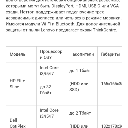
которыми могут быть DisplayPort, HDMI, USB-C или VGA
сзади. Неттоп поддерживает подключение трех
независимых дисплеев или четырех в режиме мозаики.
Имеются модули Wi-Fi и Bluetooth. Для дополнительной
защиты от пыли Lenovo предлагает экран ThinkCentre.
Процессор
Модель
Накопители
Габариты
и ОЗУ
Intel Core
до 1 Тбайт
i3/i5/i7
HP Elite
(HDD или
165х165х35 
Slice
до 32
SSD)
Гбайт
Intel Core
до 2 Тбайт
i3/i5/i7
Dell
OptiPlex
(HDD или
182х178х36 