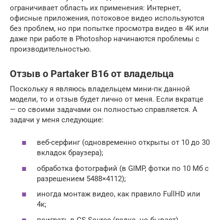
ограничивает область их применения: Интернет,
офисные приложения, потоковое видео используются
без проблем, но при попытке просмотра видео в 4K или
даже при работе в Photoshop начинаются проблемы с
производительностью.
Отзыв о Partaker B16 от владельца
Поскольку я являюсь владельцем мини-пк данной
модели, то и отзыв будет лично от меня. Если вкратце
— со своими задачами он полностью справляется. А
задачи у меня следующие:
веб-серфинг (одновременно открыты от 10 до 30
вкладок браузера);
обработка фотографий (в GIMP, фотки по 10 Мб с
разрешением 5488×4112);
иногда монтаж видео, как правило FullHD или
4к;
поиграть в CS Source (редко, но бывает).