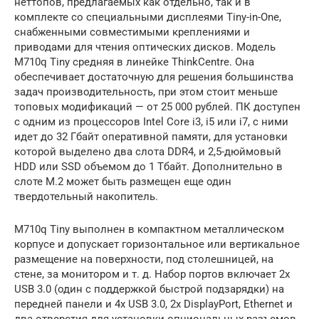
неттопов, предлагаемых как отдельно, так и в
комплекте со специальными дисплеями Tiny-in-One,
снабженными совместимыми креплениями и
приводами для чтения оптических дисков. Модель
M710q Tiny средняя в линейке ThinkCentre. Она
обеспечивает достаточную для решения большинства
задач производительность, при этом стоит меньше
топовых модификаций — от 25 000 рублей. ПК доступен
с одним из процессоров Intel Core i3, i5 или i7, с ними
идет до 32 Гбайт оперативной памяти, для установки
которой выделено два слота DDR4, и 2,5-дюймовый
HDD или SSD объемом до 1 Тбайт. Дополнительно в
слоте M.2 может быть размещен еще один
твердотельный накопитель.
M710q Tiny выполнен в компактном металлическом
корпусе и допускает горизонтальное или вертикальное
размещение на поверхности, под столешницей, на
стене, за монитором и т. д. Набор портов включает 2х
USB 3.0 (один с поддержкой быстрой подзарядки) на
передней панели и 4х USB 3.0, 2х DisplayPort, Ethernet и
два отверстия для установки опциональных разъемов,