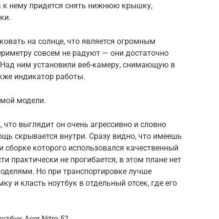
па к нему придется снять нижнюю крышку,
ки.
иковать на солнце, что является огромным
ериметру совсем не радуют — они достаточно
. Над ним установили веб-камеру, снимающую в
акже индикатор работы.
амой модели.
ь, что выглядит он очень агрессивно и словно
щь скрывается внутри. Сразу видно, что имеешь
и сборке которого использовался качественный
и практически не прогибается, в этом плане нет
оделями. Но при транспортировке лучше
у и класть ноутбук в отдельный отсек, где его
тбук Acer Nitro 5?