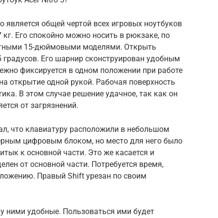
о является общей чертой всех игровых ноутбуков
7 кг. Его спокойно можно носить в рюкзаке, по
етными 15-дюймовыми моделями. Открыть
5 градусов. Его шарнир сконструирован удобным
дежно фиксируется в одном положении при работе
 на открытие одной рукой. Рабочая поверхность
ика. В этом случае решение удачное, так как он
яется от загрязнений.
азал, что клавиатуру расположили в небольшом
ерным цифровым блоком, но место для него было
ритык к основной части. Это же касается и
елен от основной части. Потребуется время,
ложению. Правый Shift урезан по своим
ду ними удобные. Пользоваться ими будет