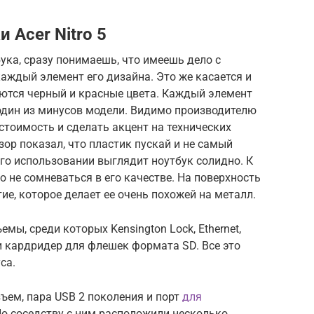
 Acer Nitro 5
ука, сразу понимаешь, что имеешь дело с
аждый элемент его дизайна. Это же касается и
аются черный и красные цвета. Каждый элемент
 один из минусов модели. Видимо производителю
стоимость и сделать акцент на технических
бзор показал, что пластик пускай и не самый
го использовании выглядит ноутбук солидно. К
о не сомневаться в его качестве. На поверхность
е, которое делает ее очень похожей на металл.
мы, среди которых Kensington Lock, Ethernet,
0 и кардридер для флешек формата SD. Все это
са.
ем, пара USB 2 поколения и порт
для
По соседству с ним расположили несколько