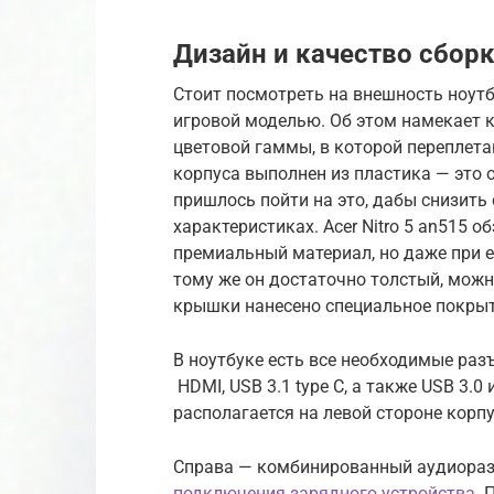
Дизайн и качество сборки
Стоит посмотреть на внешность ноутб
игровой моделью. Об этом намекает к
цветовой гаммы, в которой переплет
корпуса выполнен из пластика — это
пришлось пойти на это, дабы снизить 
характеристиках. Acer Nitro 5 an515 о
премиальный материал, но даже при е
тому же он достаточно толстый, можн
крышки нанесено специальное покрыти
В ноутбуке есть все необходимые разъе
HDMI, USB 3.1 type C, а также USB 3.
располагается на левой стороне корпу
Справа — комбинированный аудиоразъ
подключения зарядного устройства
. 