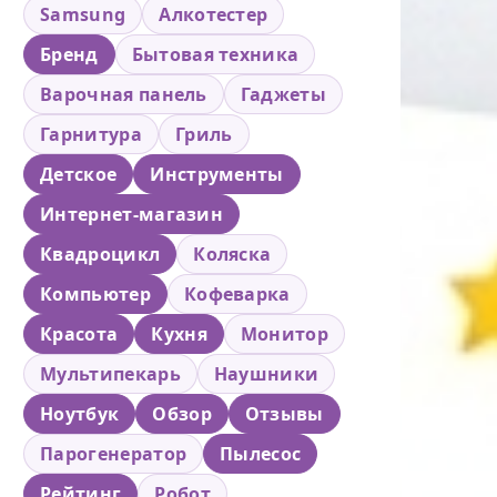
Samsung
Алкотестер
Бренд
Бытовая техника
Варочная панель
Гаджеты
Гарнитура
Гриль
Детское
Инструменты
Интернет-магазин
Квадроцикл
Коляска
Компьютер
Кофеварка
Красота
Кухня
Монитор
Мультипекарь
Наушники
Ноутбук
Обзор
Отзывы
Парогенератор
Пылесос
Рейтинг
Робот