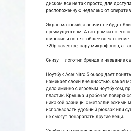
диском все не так просто, для досту
расположенную недалеко от оператив
Экран матовый, а значит не будет бл
преимуществом. А вот рамки по его п
широкие и портят общее впечатление
720p-качестве, пару микрофонов, а т
Снизу — логотип бренда и название с
Ноутбук Acer Nitro 5 обзор дает понят
намекает своей внешностью, какая мо
дело именно с игровым ноутбуком, пр
пластик. Крышка и рабочая поверхност
никакой разницы с металлическими м
использовать удобный рюкзак или сумк
не смогут поцарапать другие вещи.
Удобен ли в использовании игровой ноу