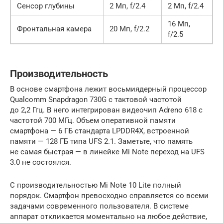
Сенсор глубины
2 Мп, f/2.4
2 Мп, f/2.4
16 Мп,
Фронтальная камера
20 Мп, f/2.2
f/2.5
Производительность
В основе смартфона лежит восьмиядерный процессор
Qualcomm Snapdragon 730G с тактовой частотой
до 2,2 Ггц. В него интегрирован видеочип Adreno 618 с
частотой 700 МГц. Объем оперативной памяти
смартфона — 6 ГБ стандарта LPDDR4X, встроенной
памяти — 128 ГБ типа UFS 2.1. Заметьте, что память
не самая быстрая — в линейке Mi Note переход на UFS
3.0 не состоялся.
С производительностью Mi Note 10 Lite полный
порядок. Смартфон превосходно справляется со всеми
задачами современного пользователя. В системе
аппарат откликается моментально на любое действие,