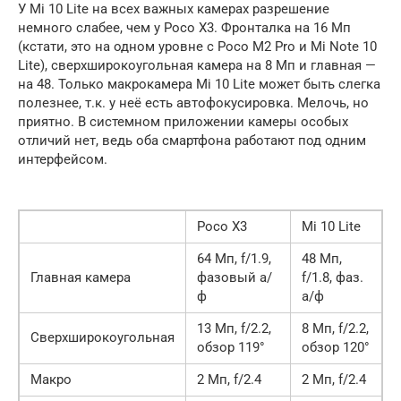
У Mi 10 Lite на всех важных камерах разрешение
немного слабее, чем у Poco X3. Фронталка на 16 Мп
(кстати, это на одном уровне с Poco M2 Pro и Mi Note 10
Lite), сверхширокоугольная камера на 8 Мп и главная —
на 48. Только макрокамера Mi 10 Lite может быть слегка
полезнее, т.к. у неё есть автофокусировка. Мелочь, но
приятно. В системном приложении камеры особых
отличий нет, ведь оба смартфона работают под одним
интерфейсом.
Poco X3
Mi 10 Lite
64 Мп, f/1.9,
48 Мп,
Главная камера
фазовый а/
f/1.8, фаз.
ф
а/ф
13 Мп, f/2.2,
8 Мп, f/2.2,
Сверхширокоугольная
обзор 119°
обзор 120°
Макро
2 Мп, f/2.4
2 Мп, f/2.4