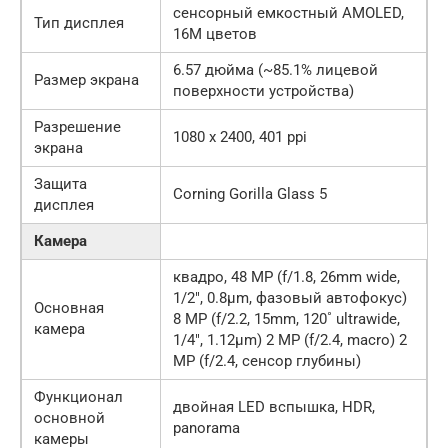
сенсорный емкостный AMOLED,
Тип дисплея
16M цветов
6.57 дюйма (~85.1% лицевой
Размер экрана
поверхности устройства)
Разрешение
1080 x 2400, 401 ppi
экрана
Защита
Corning Gorilla Glass 5
дисплея
Камера
квадро, 48 MP (f/1.8, 26mm wide,
1/2″, 0.8µm, фазовый автофокус)
Основная
8 MP (f/2.2, 15mm, 120˚ ultrawide,
камера
1/4″, 1.12µm) 2 MP (f/2.4, macro) 2
MP (f/2.4, сенсор глубины)
Функционал
двойная LED вспышка, HDR,
основной
panorama
камеры