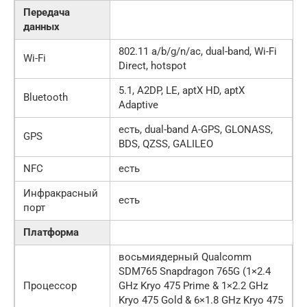
Передача
данных
802.11 a/b/g/n/ac, dual-band, Wi-Fi
Wi-Fi
Direct, hotspot
5.1, A2DP, LE, aptX HD, aptX
Bluetooth
Adaptive
есть, dual-band A-GPS, GLONASS,
GPS
BDS, QZSS, GALILEO
NFC
есть
Инфракрасный
есть
порт
Платформа
восьмиядерный Qualcomm
SDM765 Snapdragon 765G (1×2.4
Процессор
GHz Kryo 475 Prime & 1×2.2 GHz
Kryo 475 Gold & 6×1.8 GHz Kryo 475