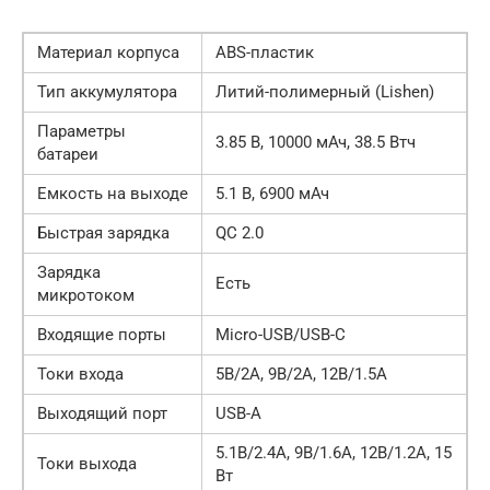
Материал корпуса
ABS-пластик
Тип аккумулятора
Литий-полимерный (Lishen)
Параметры
3.85 В, 10000 мАч, 38.5 Втч
батареи
Емкость на выходе
5.1 В, 6900 мАч
Быстрая зарядка
QC 2.0
Зарядка
Есть
микротоком
Входящие порты
Micro-USB/USB-C
Токи входа
5В/2А, 9В/2А, 12В/1.5А
Выходящий порт
USB-A
5.1В/2.4А, 9В/1.6А, 12В/1.2А, 15
Токи выхода
Вт