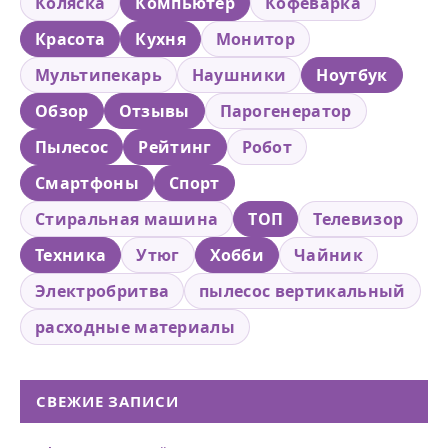
Коляска
Компьютер
Кофеварка
Красота
Кухня
Монитор
Мультипекарь
Наушники
Ноутбук
Обзор
Отзывы
Парогенератор
Пылесос
Рейтинг
Робот
Смартфоны
Спорт
Стиральная машина
ТОП
Телевизор
Техника
Утюг
Хобби
Чайник
Электробритва
пылесос вертикальный
расходные материалы
СВЕЖИЕ ЗАПИСИ