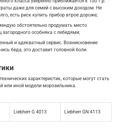
ного класса уверенно приближается к 100 т.р.
атраты даже для семей с высоким доходом. Не
го, есть риск купить прибор втрое дороже;
мендую обстоятельно продумать место
ц загородного особняка с лебедями;
енный и адекватный сервис. Возникновение
ись беда, это доставит головной боли.
тики
технических характеристик, которые могут стать
й или иной модели морозильника.
Liebherr G 4013
Liebherr GN 4113