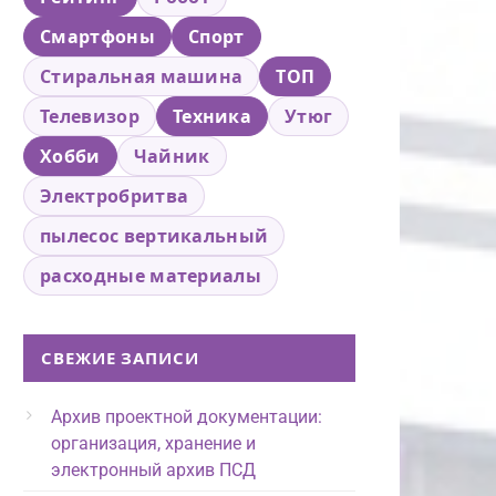
Смартфоны
Спорт
Стиральная машина
ТОП
Телевизор
Техника
Утюг
Хобби
Чайник
Электробритва
пылесос вертикальный
расходные материалы
СВЕЖИЕ ЗАПИСИ
Архив проектной документации:
организация, хранение и
электронный архив ПСД