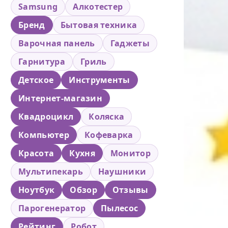
Samsung
Алкотестер
Бренд
Бытовая техника
Варочная панель
Гаджеты
Гарнитура
Гриль
Детское
Инструменты
Интернет-магазин
Квадроцикл
Коляска
Компьютер
Кофеварка
Красота
Кухня
Монитор
Мультипекарь
Наушники
Ноутбук
Обзор
Отзывы
Парогенератор
Пылесос
Рейтинг
Робот