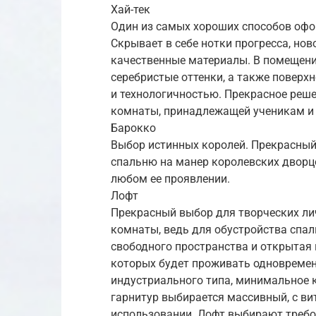
Хай-тек
Один из самых хороших способов офо
Скрывает в себе нотки прогресса, но
качественные материалы. В помещени
серебристые оттенки, а также повер
и технологичностью. Прекрасное реш
комнаты, принадлежащей ученикам и 
Барокко
Выбор истинных королей. Прекрасный 
спальню на манер королевских дворцо
любом ее проявлении.
Лофт
Прекрасный выбор для творческих ли
комнаты, ведь для обустройства спа
свободного пространства и открытая 
которых будет проживать одновремен
индустриального типа, минимальное 
гарнитур выбирается массивный, с в
использовании. Лофт выбирают требо