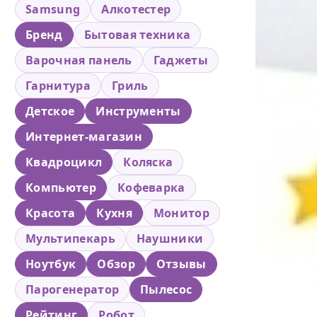
Samsung
Алкотестер
Бренд
Бытовая техника
Варочная панель
Гаджеты
Гарнитура
Гриль
Детское
Инструменты
Интернет-магазин
Квадроцикл
Коляска
Компьютер
Кофеварка
Красота
Кухня
Монитор
Мультипекарь
Наушники
Ноутбук
Обзор
Отзывы
Парогенератор
Пылесос
Рейтинг
Робот