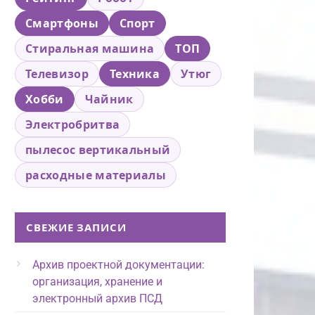
Смартфоны
Спорт
Стиральная машина
ТОП
Телевизор
Техника
Утюг
Хобби
Чайник
Электробритва
пылесос вертикальный
расходные материалы
СВЕЖИЕ ЗАПИСИ
Архив проектной документации:
организация, хранение и
электронный архив ПСД