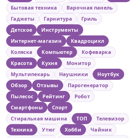
Бытовая техника
Варочная панель
Гаджеты
Гарнитура
Гриль
Детское
Инструменты
Интернет-магазин
Квадроцикл
Коляска
Компьютер
Кофеварка
Красота
Кухня
Монитор
Мультипекарь
Наушники
Ноутбук
Обзор
Отзывы
Парогенератор
Пылесос
Рейтинг
Робот
Смартфоны
Спорт
Стиральная машина
ТОП
Телевизор
Техника
Утюг
Хобби
Чайник