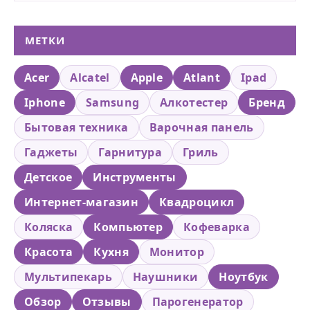
МЕТКИ
Acer
Alcatel
Apple
Atlant
Ipad
Iphone
Samsung
Алкотестер
Бренд
Бытовая техника
Варочная панель
Гаджеты
Гарнитура
Гриль
Детское
Инструменты
Интернет-магазин
Квадроцикл
Коляска
Компьютер
Кофеварка
Красота
Кухня
Монитор
Мультипекарь
Наушники
Ноутбук
Обзор
Отзывы
Парогенератор