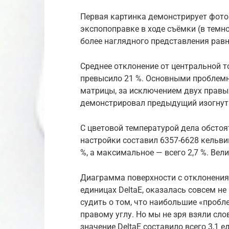
Первая картинка демонстрирует фото
экспопоправке в ходе съёмки (в темн
более наглядного представления рав
Среднее отклонение от центральной т
превысило 21 %. Основными проблемн
матрицы, за исключением двух правых
демонстрировал предыдущий изогну
С цветовой температурой дела обстоя
настройки составил 6357-6628 кельвин
%, а максимальное — всего 2,7 %. Вел
Диаграмма поверхности с отклонени
единицах DeltaE, оказалась совсем н
судить о том, что наибольшие «пробл
правому углу. Но мы не зря взяли сл
значение DeltaE составило всего 3,1 е