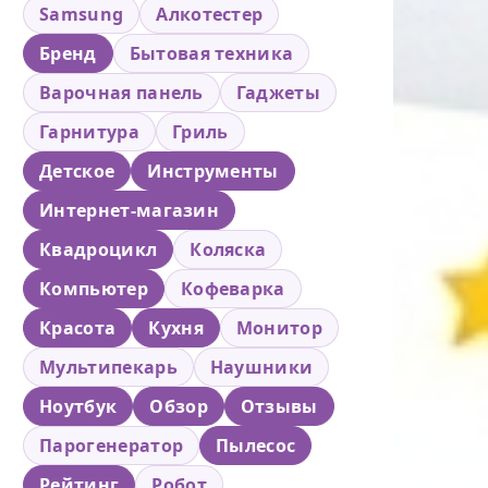
Samsung
Алкотестер
Бренд
Бытовая техника
Варочная панель
Гаджеты
Гарнитура
Гриль
Детское
Инструменты
Интернет-магазин
Квадроцикл
Коляска
Компьютер
Кофеварка
Красота
Кухня
Монитор
Мультипекарь
Наушники
Ноутбук
Обзор
Отзывы
Парогенератор
Пылесос
Рейтинг
Робот