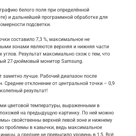
графию белого поля при определённой
оте) и дальнейшей программной обработке для
номерности подсветки.
очки составило 7,3 %, максимальное не
ыми зонами являются верхняя и нижняя части
 углов. Результат максимально схож с тем, что
тый 27-дюймовый монитор Samsung.
т заметно лучше. Рабочий диапазон после
. Среднее отклонение от центральной точки – 0,9
иколепный результат!
ями цветовой температуры, выраженными в
е похожей на предыдущую картинку. По ней можно
емы» свойственны верхней левой зоне и нижнему
ово проблемы в кавычки, ведь максимальное
диницы, а среднее не превысило уровень в 1,5. Всё