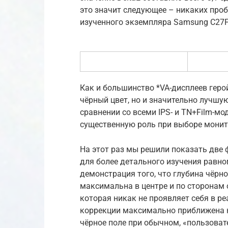
это значит следующее – никаких про
изученного экземпляра Samsung C27F
Как и большинство *VA-дисплеев геро
чёрный цвет, но и значительно лучшу
сравнении со всеми IPS- и TN+Film-мо
существенную роль при выборе монит
На этот раз мы решили показать две
для более детального изучения равн
демонстрация того, что глубина чёрно
максимальна в центре и по сторонам о
которая никак не проявляет себя в р
коррекции максимально приближена к
чёрное поле при обычном, «пользоват