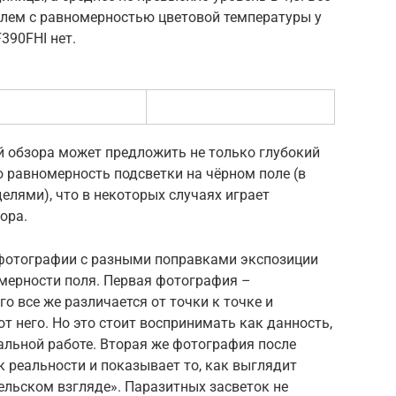
блем с равномерностью цветовой температуры у
390FHI нет.
й обзора может предложить не только глубокий
ю равномерность подсветки на чёрном поле (в
делями), что в некоторых случаях играет
ора.
 фотографии с разными поправками экспозиции
омерности поля. Первая фотография –
го все же различается от точки к точке и
т него. Но это стоит воспринимать как данность,
еальной работе. Вторая же фотография после
 реальности и показывает то, как выглядит
ельском взгляде». Паразитных засветок не