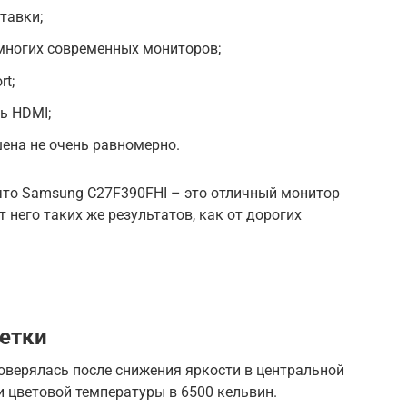
тавки;
многих современных мониторов;
rt;
ь HDMI;
ена не очень равномерно.
что Samsung C27F390FHI – это отличный монитор
т него таких же результатов, как от дорогих
етки
оверялась после снижения яркости в центральной
и цветовой температуры в 6500 кельвин.