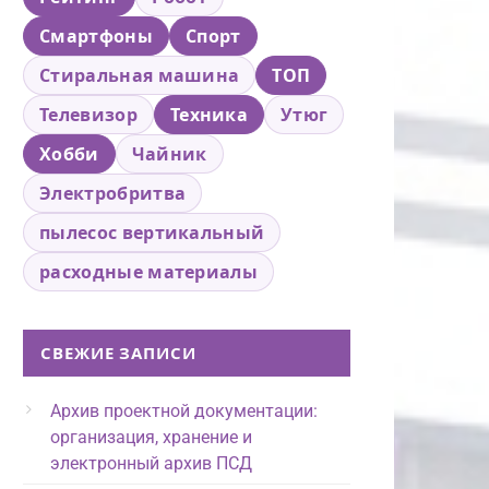
Смартфоны
Спорт
Стиральная машина
ТОП
Телевизор
Техника
Утюг
Хобби
Чайник
Электробритва
пылесос вертикальный
расходные материалы
СВЕЖИЕ ЗАПИСИ
Архив проектной документации:
организация, хранение и
электронный архив ПСД