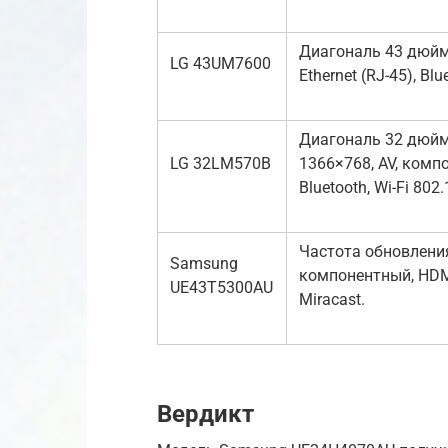
Диагональ 43 дюйма
LG 43UM7600
Ethernet (RJ-45), Blu
Диагональ 32 дюйма
LG 32LM570B
1366×768, AV, компо
Bluetooth, Wi-Fi 802.
Частота обновления 
Samsung
компонентный, HDMI x
UE43T5300AU
Miracast.
Вердикт