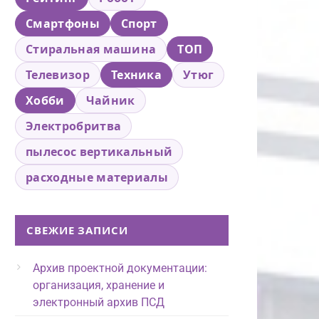
Смартфоны
Спорт
Стиральная машина
ТОП
Телевизор
Техника
Утюг
Хобби
Чайник
Электробритва
пылесос вертикальный
расходные материалы
СВЕЖИЕ ЗАПИСИ
Архив проектной документации:
организация, хранение и
электронный архив ПСД