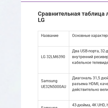
Сравнительная таблица 
LG
Название
Основные характер
Два USB-порта, 32-
LG 32LM6390
внутренний ресивер
кабельное телевиде
Диагональ 31,5 дюй
Samsung
разъема HDMI, каче
UE32N5000AU
действительно вел
43-дюйма, 4K UHD, 
Samsung