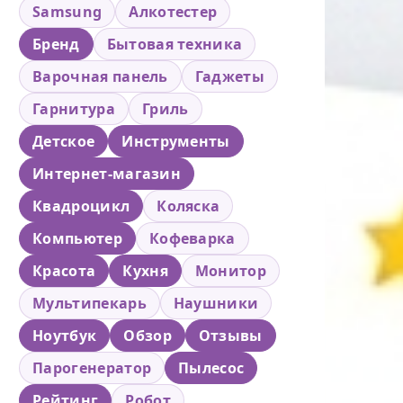
Samsung
Алкотестер
Бренд
Бытовая техника
Варочная панель
Гаджеты
Гарнитура
Гриль
Детское
Инструменты
Интернет-магазин
Квадроцикл
Коляска
Компьютер
Кофеварка
Красота
Кухня
Монитор
Мультипекарь
Наушники
Ноутбук
Обзор
Отзывы
Парогенератор
Пылесос
Рейтинг
Робот