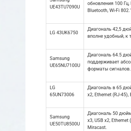
обновления 100 Гц, H
UE43TU7090U
Bluetooth, Wi-Fi 802.
Диагональ 42,5 дюйм
LG 43UK6750
вполне удобный, к
Диагональ 64.5 дюй
Samsung
поддерживает абсо
UE65NU7100U
форматы сигналов.
LG
Диагональ в 65 дюй
65UN73006
x2, Ethernet (RJ-45),
Диагональ 50 дюйм
Samsung
x3, USB x2, Ethernet 
UE50TU8500U
Miracast.