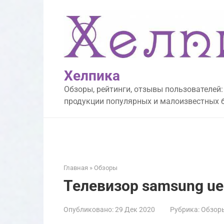
Перейти
к
контенту
Хелпика
Обзоры, рейтинги, отзывы пользователей:
продукции популярных и малоизвестных 
Главная
»
Обзоры
Телевизор samsung u
Опубликовано:
29 Дек 2020
Рубрика:
Обзор