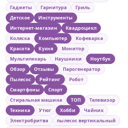
Гаджеты
Гарнитура
Гриль
Детское
Инструменты
Интернет-магазин
Квадроцикл
Коляска
Компьютер
Кофеварка
Красота
Кухня
Монитор
Мультипекарь
Наушники
Ноутбук
Обзор
Отзывы
Парогенератор
Пылесос
Рейтинг
Робот
Смартфоны
Спорт
Стиральная машина
ТОП
Телевизор
Техника
Утюг
Хобби
Чайник
Электробритва
пылесос вертикальный