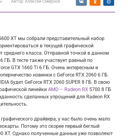
ы
Автор:
Алексей Смирнов
5600 XT мы собрали представительный набор
сориентироваться в текущей графической
т среднего класса. Отправной точкой в данном
6 ГБ. В тесте также участвует равный по
rce GTX 1660 Ti 6 ГБ. Очень интересным и
оперничество новинки с GeForce RTX 2060 6 ГБ.
VIDIA будет GeForce RTX 2060 SUPER 8 ГБ. В свою
графической линейки
AMD – Radeon RX
5700 8 ГБ
авданность сделанных упрощений для Radeon RX
дительность.
 графического драйвера, у нас было очень мало
еокарты. Потому это скорее первый беглый
00 XT. Однако полученные данные уже позволяют