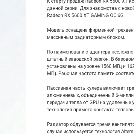
К старту продаж Radeon RX 5600 XT 
данной серии. Для знакомства с нов
Radeon RX 5600 XT GAMING OC 6G.
Модель оснащена фирменной трехвент
массивным радиаторным блоком.
По наименованию адаптера несложно 
штатный заводской разгон. В базовом 
установлены на уровне 1560 МГц и 16
МГц. Рабочая частота памяти соотве
Пассивная часть кулера включает тр
алюминиевых, объединенный 6-милли
передачи тепла от GPU на удаленные 
технология прямого контакта тепловы
Радиатор обдувается тремя вентилят
случае используется технология Alter