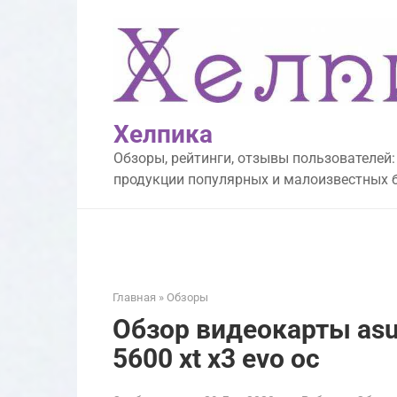
Перейти
к
контенту
Хелпика
Обзоры, рейтинги, отзывы пользователей:
продукции популярных и малоизвестных 
Главная
»
Обзоры
Обзор видеокарты asus
5600 xt x3 evo oc