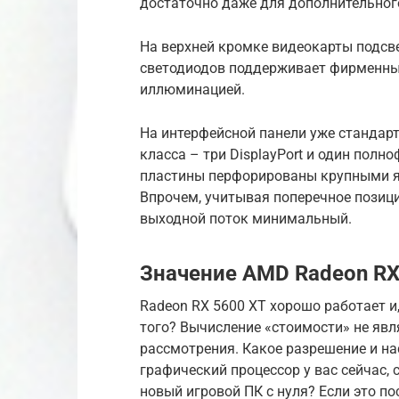
достаточно даже для дополнительног
На верхней кромке видеокарты подсве
светодиодов поддерживает фирменный
иллюминацией.
На интерфейсной панели уже стандар
класса – три DisplayPort и один пол
пластины перфорированы крупными яч
Впрочем, учитывая поперечное позиц
выходной поток минимальный.
Значение AMD Radeon RX
Radeon RX 5600 XT хорошо работает и,
того? Вычисление «стоимости» не явл
рассмотрения. Какое разрешение и на
графический процессор у вас сейчас, 
новый игровой ПК с нуля? Если это п