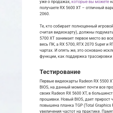
уже о продажах,
которые вы можете
н
получаете RX 5600 XT – отличный вар
2060.
Те, кто собирает полноценный игровой
считая видеокарту), должны подумать
5700 XT занимает первое место во все
весь ПК, а RX 5700, RTX 2070 Super и
чартах. И опять же, это основано иск
функции, как поддержка трассировки 
Тестирование
Первые видеокарты Radeon RX 5500 XT
BIOS, на данный момент почти все пр
своих Radeon RX 5600 XT, в большинс
прошивки. Новый BIOS, дает прирост 
повышена планка TGP (Total Graphics 
увеличения частот на практике. Памят