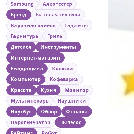
Samsung
Алкотестер
Бренд
Бытовая техника
Варочная панель
Гаджеты
Гарнитура
Гриль
Детское
Инструменты
Интернет-магазин
Квадроцикл
Коляска
Компьютер
Кофеварка
Красота
Кухня
Монитор
Мультипекарь
Наушники
Ноутбук
Обзор
Отзывы
Парогенератор
Пылесос
Рейтинг
Робот