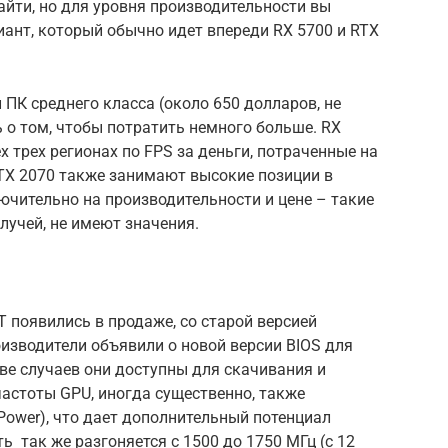
айти, но для уровня производительности вы
иант, который обычно идет впереди RX 5700 и RTX
 ПК среднего класса (около 650 долларов, не
 о том, чтобы потратить немного больше. RX
х трех регионах по FPS за деньги, потраченные на
 RTX 2070 также занимают высокие позиции в
лючительно на производительности и цене – такие
лучей, не имеют значения.
 появились в продаже, со старой версией
оизводители объявили о новой версии BIOS для
тве случаев они доступны для скачивания и
частоты GPU, иногда существенно, также
Power), что дает дополнительный потенциал
ь так же разгоняется с 1500 до 1750 МГц (с 12