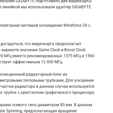
компания GIGABYTE подготовила две видеокарты
ой линейкой мы использовали адаптер GIGABYTE
илятрной системой охлаждения Windforce 3X с
догадаться, что видеокарта предполагает
варианте значения Game Clock и Boost Clock
20 МГц вместо рекомендованных 1375 МГц и 1560
тствует эффективным 12 000 МГц.
ехсекционный радиаторный блок из
метровыми тепловыми трубками. Для ускорения
участки радиатора в данном случае используется
х трубок с кристаллом графического процессора.
орами осевого типа диаметром 80 мм. В данном
nate Spinning, предполагающая вращение