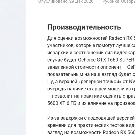
Опубликовано:
29 Дек 2020
Рубрика:
Обзор
Производительность
Для оценки возможностей Radeon RX 
участников, которые помогут лучше 
иерархии и соотношении сил видеокар
случае будет GeForce GTX 1660 SUPER 
заявленной стоимости оппонент – GeFo
показательным на наш взгляд будет с
Ну, а верхней «реперной точкой» от N
очередь наличие старшей модели из 
– позволит на практике оценить опр
5600 XT 6 ГБ и их влияние на произво
Из-за задержки с подходящей версией
времени для практических тестов вид
взгляд на возможности Radeon RX 56