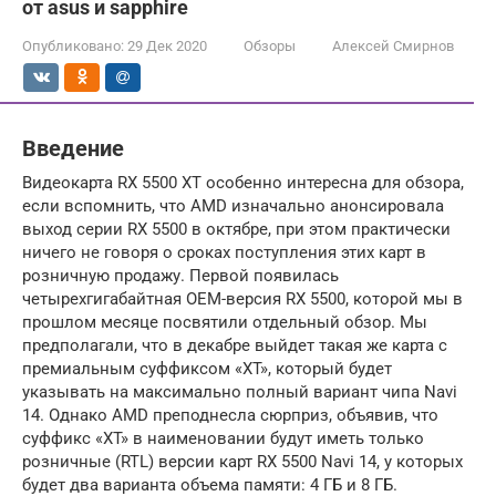
от asus и sapphire
Опубликовано:
29 Дек 2020
Обзоры
Алексей Смирнов
Введение
Видеокарта RX 5500 XT особенно интересна для обзора,
если вспомнить, что AMD изначально анонсировала
выход серии RX 5500 в октябре, при этом практически
ничего не говоря о сроках поступления этих карт в
розничную продажу. Первой появилась
четырехгигабайтная OEM-версия RX 5500, которой мы в
прошлом месяце посвятили отдельный обзор. Мы
предполагали, что в декабре выйдет такая же карта с
премиальным суффиксом «XT», который будет
указывать на максимально полный вариант чипа Navi
14. Однако AMD преподнесла сюрприз, объявив, что
суффикс «XT» в наименовании будут иметь только
розничные (RTL) версии карт RX 5500 Navi 14, у которых
будет два варианта объема памяти: 4 ГБ и 8 ГБ.