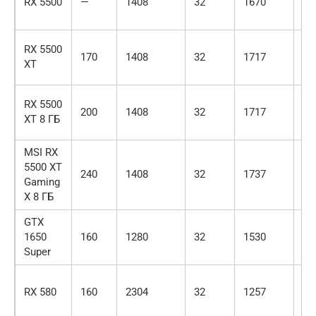
RX 5500
—
1408
32
1670
18
RX 5500
170
1408
32
1717
18
XT
RX 5500
200
1408
32
1717
18
XT 8 ГБ
MSI RX
5500 XT
240
1408
32
1737
18
Gaming
X 8 ГБ
GTX
1650
160
1280
32
1530
17
Super
RX 580
160
2304
32
1257
13