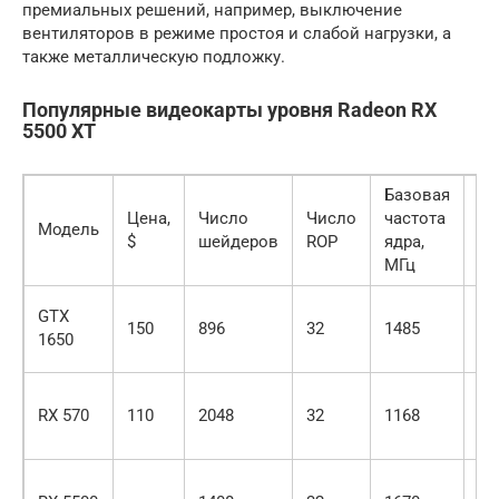
премиальных решений, например, выключение
вентиляторов в режиме простоя и слабой нагрузки, а
также металлическую подложку.
Популярные видеокарты уровня Radeon RX
5500 XT
Базовая
Bo
Цена,
Число
Число
частота
Модель
ча
$
шейдеров
ROP
ядра,
МГ
МГц
GTX
150
896
32
1485
16
1650
RX 570
110
2048
32
1168
12