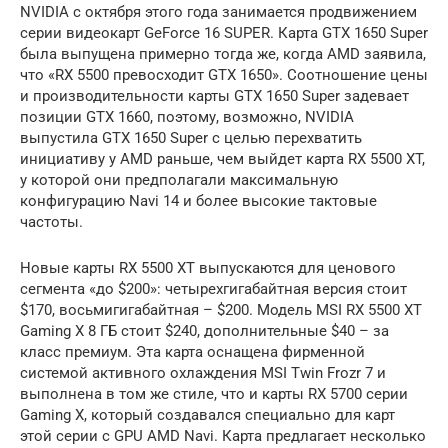
NVIDIA с октября этого года занимается продвижением
серии видеокарт GeForce 16 SUPER. Карта GTX 1650 Super
была выпущена примерно тогда же, когда AMD заявила,
что «RX 5500 превосходит GTX 1650». Соотношение цены
и производительности карты GTX 1650 Super задевает
позиции GTX 1660, поэтому, возможно, NVIDIA
выпустила GTX 1650 Super с целью перехватить
инициативу у AMD раньше, чем выйдет карта RX 5500 XT,
у которой они предполагали максимальную
конфигурацию Navi 14 и более высокие тактовые
частоты.
Новые карты RX 5500 XT выпускаются для ценового
сегмента «до $200»: четырехгигабайтная версия стоит
$170, восьмигигабайтная – $200. Модель MSI RX 5500 XT
Gaming X 8 ГБ стоит $240, дополнительные $40 – за
класс премиум. Эта карта оснащена фирменной
системой активного охлаждения MSI Twin Frozr 7 и
выполнена в том же стиле, что и карты RX 5700 серии
Gaming X, который создавался специально для карт
этой серии с GPU AMD Navi. Карта предлагает несколько