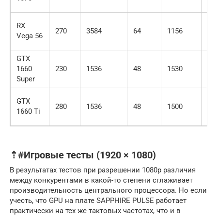
RX
270
3584
64
1156
14
Vega 56
GTX
1660
230
1536
48
1530
17
Super
GTX
280
1536
48
1500
17
1660 Ti
⇡#Игровые тесты (1920 × 1080)
В результатах тестов при разрешении 1080p различия
между конкурентами в какой-то степени сглаживает
производительность центрального процессора. Но если
учесть, что GPU на плате SAPPHIRE PULSE работает
практически на тех же тактовых частотах, что и в