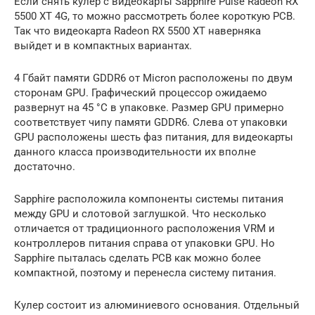
Если снять кулер с видеокарты Sapphire Pulse Radeon RX
5500 XT 4G, то можно рассмотреть более короткую PCB.
Так что видеокарта Radeon RX 5500 XT наверняка
выйдет и в компактных вариантах.
4 Гбайт памяти GDDR6 от Micron расположены по двум
сторонам GPU. Графический процессор ожидаемо
развернут на 45 °C в упаковке. Размер GPU примерно
соответствует чипу памяти GDDR6. Слева от упаковки
GPU расположены шесть фаз питания, для видеокарты
данного класса производительности их вполне
достаточно.
Sapphire расположила компоненты системы питания
между GPU и слотовой заглушкой. Что несколько
отличается от традиционного расположения VRM и
контроллеров питания справа от упаковки GPU. Но
Sapphire пыталась сделать PCB как можно более
компактной, поэтому и перенесла систему питания.
Кулер состоит из алюминиевого основания. Отдельный