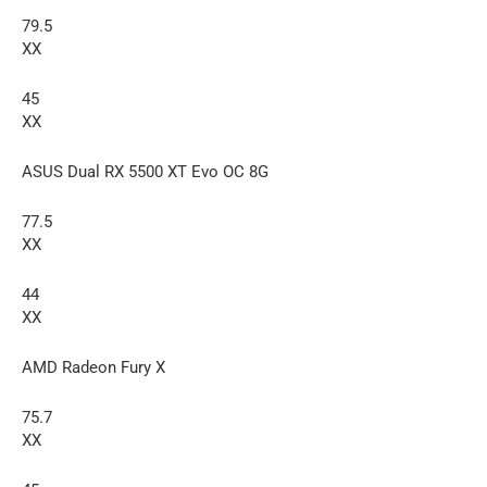
79.5
XX
45
XX
ASUS Dual RX 5500 XT Evo OC 8G
77.5
XX
44
XX
AMD Radeon Fury X
75.7
XX