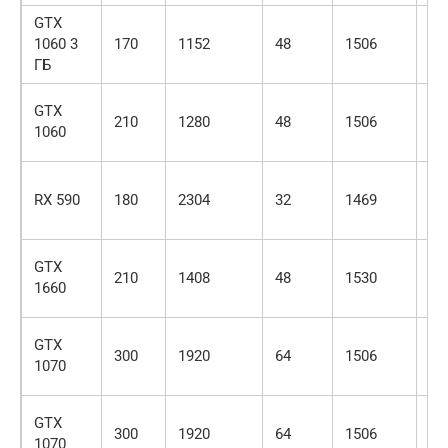
GTX
1060 3
170
1152
48
1506
17
ГБ
GTX
210
1280
48
1506
17
1060
RX 590
180
2304
32
1469
15
GTX
210
1408
48
1530
17
1660
GTX
300
1920
64
1506
16
1070
GTX
300
1920
64
1506
16
1070