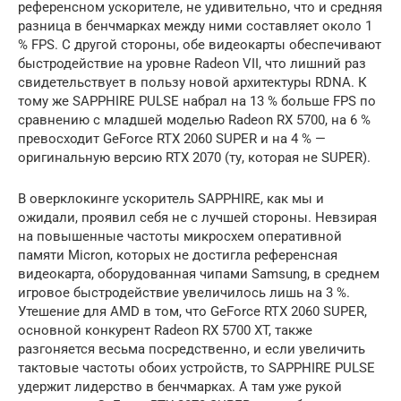
референсном ускорителе, не удивительно, что и средняя
разница в бенчмарках между ними составляет около 1
% FPS. С другой стороны, обе видеокарты обеспечивают
быстродействие на уровне Radeon VII, что лишний раз
свидетельствует в пользу новой архитектуры RDNA. К
тому же SAPPHIRE PULSE набрал на 13 % больше FPS по
сравнению с младшей моделью Radeon RX 5700, на 6 %
превосходит GeForce RTX 2060 SUPER и на 4 % —
оригинальную версию RTX 2070 (ту, которая не SUPER).
В оверклокинге ускоритель SAPPHIRE, как мы и
ожидали, проявил себя не с лучшей стороны. Невзирая
на повышенные частоты микросхем оперативной
памяти Micron, которых не достигла референсная
видеокарта, оборудованная чипами Samsung, в среднем
игровое быстродействие увеличилось лишь на 3 %.
Утешение для AMD в том, что GeForce RTX 2060 SUPER,
основной конкурент Radeon RX 5700 XT, также
разгоняется весьма посредственно, и если увеличить
тактовые частоты обоих устройств, то SAPPHIRE PULSE
удержит лидерство в бенчмарках. А там уже рукой