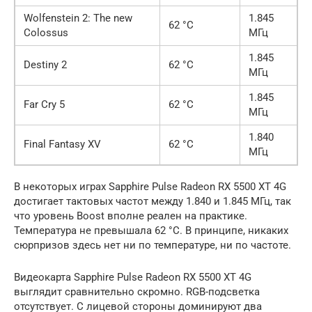
Wolfenstein 2: The new
1.845
62 °C
Colossus
МГц
1.845
Destiny 2
62 °C
МГц
1.845
Far Cry 5
62 °C
МГц
1.840
Final Fantasy XV
62 °C
МГц
В некоторых играх Sapphire Pulse Radeon RX 5500 XT 4G
достигает тактовых частот между 1.840 и 1.845 МГц, так
что уровень Boost вполне реален на практике.
Температура не превышала 62 °C. В принципе, никаких
сюрпризов здесь нет ни по температуре, ни по частоте.
Видеокарта Sapphire Pulse Radeon RX 5500 XT 4G
выглядит сравнительно скромно. RGB-подсветка
отсутствует. С лицевой стороны доминируют два