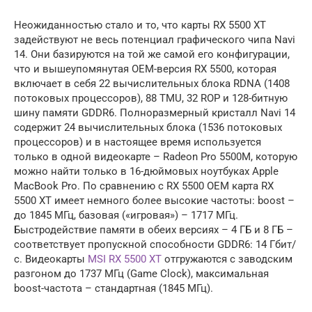
Неожиданностью стало и то, что карты RX 5500 XT
задействуют не весь потенциал графического чипа Navi
14. Они базируются на той же самой его конфигурации,
что и вышеупомянутая OEM-версия RX 5500, которая
включает в себя 22 вычислительных блока RDNA (1408
потоковых процессоров), 88 TMU, 32 ROP и 128-битную
шину памяти GDDR6. Полноразмерный кристалл Navi 14
содержит 24 вычислительных блока (1536 потоковых
процессоров) и в настоящее время используется
только в одной видеокарте – Radeon Pro 5500M, которую
можно найти только в 16-дюймовых ноутбуках Apple
MacBook Pro. По сравнению с RX 5500 OEM карта RX
5500 XT имеет немного более высокие частоты: boost –
до 1845 МГц, базовая («игровая») – 1717 МГц.
Быстродействие памяти в обеих версиях – 4 ГБ и 8 ГБ –
соответствует пропускной способности GDDR6: 14 Гбит/
с. Видеокарты
MSI RX 5500 XT
отгружаются с заводским
разгоном до 1737 МГц (Game Clock), максимальная
boost-частота – стандартная (1845 МГц).