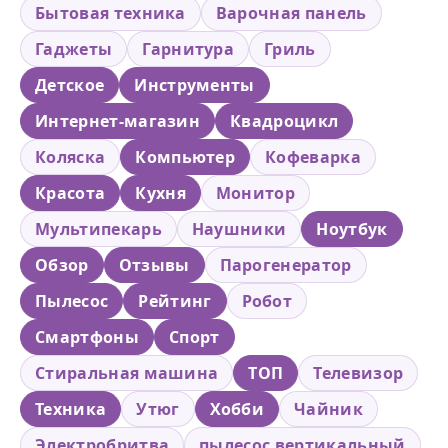
Бытовая техника
Варочная панель
Гаджеты
Гарнитура
Гриль
Детское
Инструменты
Интернет-магазин
Квадроцикл
Коляска
Компьютер
Кофеварка
Красота
Кухня
Монитор
Мультипекарь
Наушники
Ноутбук
Обзор
Отзывы
Парогенератор
Пылесос
Рейтинг
Робот
Смартфоны
Спорт
Стиральная машина
ТОП
Телевизор
Техника
Утюг
Хобби
Чайник
Электробритва
пылесос вертикальный