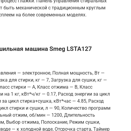
процесс глажки. Панель управления стиральных
ет быть механической с традиционным круглым
сплеем на более современных моделях.
шильная машина Smeg LSTA127
авления — электронное, Полная мощность, Вт —
зка для стирки, кг — 7, Загрузка для сушки, кг —
ласс стирки — A, Класс отжима — B, Класс
 на 1 кг, кВт*ч/кг — 0.17, Расход энергии за цикл
и за цикл стирка+сушка, кВт*час — 4.85, Расход
 цикл стирки и сушки, л — 90, Количество программ
льный отжим, об/мин — 1200, Длительность
им, Выбор отжима, Полоскание, Режим сушки,
воде — к холодной воде, Отсрочка старта, Таймер