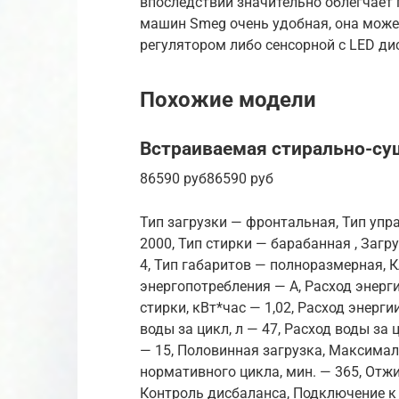
впоследствии значительно облегчает 
машин Smeg очень удобная, она мож
регулятором либо сенсорной с LED ди
Похожие модели
Встраиваемая стирально-су
86590 руб86590 руб
Тип загрузки — фронтальная, Тип упр
2000, Тип стирки — барабанная , Загру
4, Тип габаритов — полноразмерная, К
энергопотребления — A, Расход энергии
стирки, кВт*час — 1,02, Расход энерги
воды за цикл, л — 47, Расход воды за
— 15, Половинная загрузка, Максима
нормативного цикла, мин. — 365, Отж
Контроль дисбаланса, Подключение к 