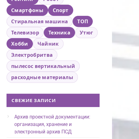
Смартфоны
Спорт
Стиральная машина
ТОП
Телевизор
Техника
Утюг
Хобби
Чайник
Электробритва
пылесос вертикальный
расходные материалы
СВЕЖИЕ ЗАПИСИ
Архив проектной документации:
организация, хранение и
электронный архив ПСД