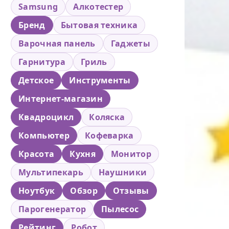
Samsung
Алкотестер
Бренд
Бытовая техника
Варочная панель
Гаджеты
Гарнитура
Гриль
Детское
Инструменты
Интернет-магазин
Квадроцикл
Коляска
Компьютер
Кофеварка
Красота
Кухня
Монитор
Мультипекарь
Наушники
Ноутбук
Обзор
Отзывы
Парогенератор
Пылесос
Рейтинг
Робот