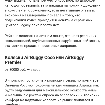
меру тяжелая. Спальное место короткое, но широкое,
капюшон объемный, зато накидка на ножки и дождевик
в комплекте. К сожалению, есть негативные отзывы:
экономия на материалах привела к тому, что
подшипники колес приходится менять, а сервисных
центров Legacy пока просто нет…
Рейтинг основан на личном опыте, отзывах реальных
пользователей, опубликованных зарубежных рейтингах,
статистике продаж и поисковых запросов.
Коляски AirBuggy Coco или AirBuggy
Premier
от 30000 руб. — здесь
В японских прогулочных колясках прекрасно почти все.
Сначала Россию покорила легкая малышка Априка, как
будто задуманная для максимального комфорта мамы
и малыша, а с ростом спроса на всесезонный японский
комфорт на надувных колесах, на рынке появился и
Эйрбагги.