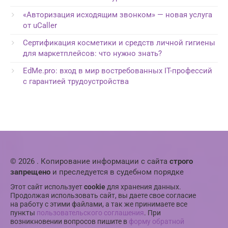
«Авторизация исходящим звонком» — новая услуга
от uCaller
Сертификация косметики и средств личной гигиены
для маркетплейсов: что нужно знать?
EdMe.pro: вход в мир востребованных IT-профессий
с гарантией трудоустройства
© 2026 . Копирование информации с сайта
строго
запрещено
и преследуется в судебном порядке
Этот сайт использует
cookie
для хранения данных.
Продолжая использовать сайт, вы даете свое согласие
на работу с этими файлами, а так же принимаете все
пункты
пользовательского соглашения
. При
возникновении вопросов пишите в
форму обратной