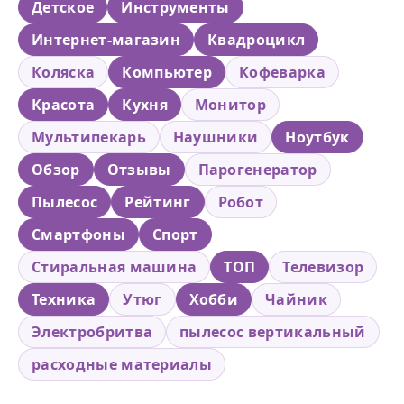
Детское
Инструменты
Интернет-магазин
Квадроцикл
Коляска
Компьютер
Кофеварка
Красота
Кухня
Монитор
Мультипекарь
Наушники
Ноутбук
Обзор
Отзывы
Парогенератор
Пылесос
Рейтинг
Робот
Смартфоны
Спорт
Стиральная машина
ТОП
Телевизор
Техника
Утюг
Хобби
Чайник
Электробритва
пылесос вертикальный
расходные материалы