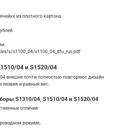
ячейке из плотного картона
ублей.
ии:
files/s/s1100_04/s1100_04_dfu_rus.pdf
1510/04 и S1520/04
/04 внешне почти полностью повторяют дизайн
 лезвия и равный вес.
боры S1310/04, S1510/04 и S1520/04
ственные отличия:
проводном режиме,