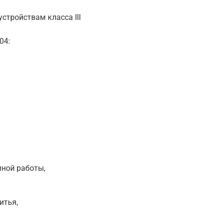
стройствам класса III
04:
мной работы,
итья,