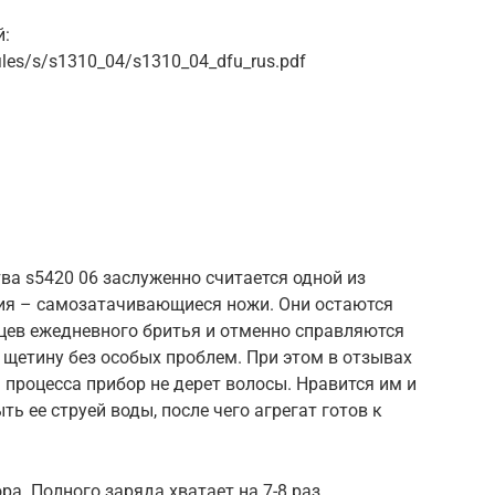
й:
files/s/s1310_04/s1310_04_dfu_rus.pdf
ва s5420 06 заслуженно считается одной из
ия – самозатачивающиеся ножи. Они остаются
цев ежедневного бритья и отменно справляются
ю щетину без особых проблем. При этом в отзывах
 процесса прибор не дерет волосы. Нравится им и
ь ее струей воды, после чего агрегат готов к
а. Полного заряда хватает на 7-8 раз