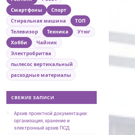
Смартфоны
Спорт
Стиральная машина
ТОП
Телевизор
Техника
Утюг
Хобби
Чайник
Электробритва
пылесос вертикальный
расходные материалы
СВЕЖИЕ ЗАПИСИ
Архив проектной документации:
организация, хранение и
электронный архив ПСД