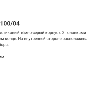
1100/04
астиковый тёмно-серый корпус с 3 головками
ем конце. На внутренней стороне расположена
бора.
амм