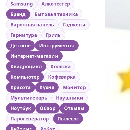
Samsung
Алкотестер
Бренд
Бытовая техника
Варочная панель
Гаджеты
Гарнитура
Гриль
Детское
Инструменты
Интернет-магазин
Квадроцикл
Коляска
Компьютер
Кофеварка
Красота
Кухня
Монитор
Мультипекарь
Наушники
Ноутбук
Обзор
Отзывы
Парогенератор
Пылесос
Рейтинг
Робот