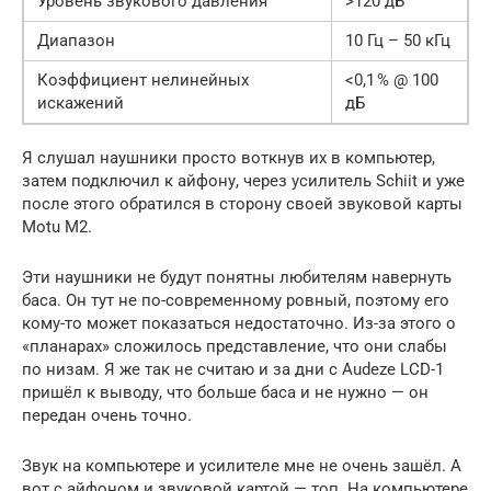
Уровень звукового давления
>120 дБ
Диапазон
10 Гц – 50 кГц
Коэффициент нелинейных
<0,1 % @ 100
искажений
дБ
Я слушал наушники просто воткнув их в компьютер,
затем подключил к айфону, через усилитель Schiit и уже
после этого обратился в сторону своей звуковой карты
Motu M2.
Эти наушники не будут понятны любителям навернуть
баса. Он тут не по-современному ровный, поэтому его
кому-то может показаться недостаточно. Из-за этого о
«планарах» сложилось представление, что они слабы
по низам. Я же так не считаю и за дни с Audeze LCD-1
пришёл к выводу, что больше баса и не нужно — он
передан очень точно.
Звук на компьютере и усилителе мне не очень зашёл. А
вот с айфоном и звуковой картой — топ. На компьютере