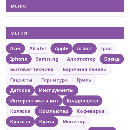
МЕНЮ
МЕТКИ
Acer
Alcatel
Apple
Atlant
Ipad
Iphone
Samsung
Алкотестер
Бренд
Бытовая техника
Варочная панель
Гаджеты
Гарнитура
Гриль
Детское
Инструменты
Интернет-магазин
Квадроцикл
Коляска
Компьютер
Кофеварка
Красота
Кухня
Монитор