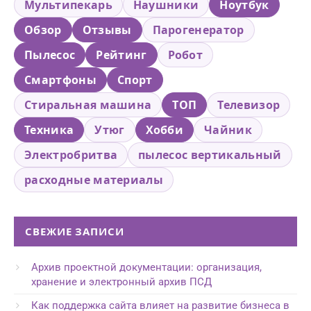
Мультипекарь
Наушники
Ноутбук
Обзор
Отзывы
Парогенератор
Пылесос
Рейтинг
Робот
Смартфоны
Спорт
Стиральная машина
ТОП
Телевизор
Техника
Утюг
Хобби
Чайник
Электробритва
пылесос вертикальный
расходные материалы
СВЕЖИЕ ЗАПИСИ
Архив проектной документации: организация,
хранение и электронный архив ПСД
Как поддержка сайта влияет на развитие бизнеса в