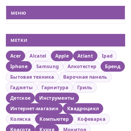
МЕНЮ
МЕТКИ
Acer
Alcatel
Apple
Atlant
Ipad
Iphone
Samsung
Алкотестер
Бренд
Бытовая техника
Варочная панель
Гаджеты
Гарнитура
Гриль
Детское
Инструменты
Интернет-магазин
Квадроцикл
Коляска
Компьютер
Кофеварка
Красота
Кухня
Монитор