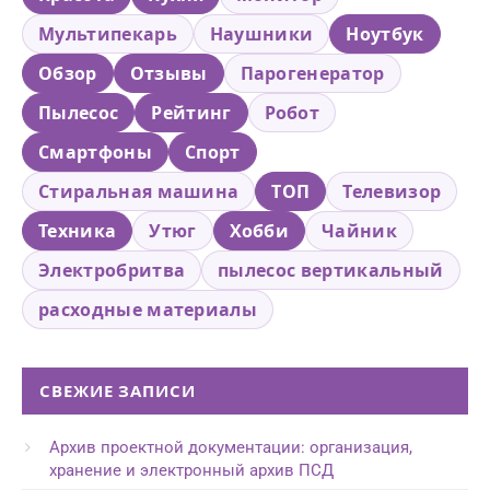
Мультипекарь
Наушники
Ноутбук
Обзор
Отзывы
Парогенератор
Пылесос
Рейтинг
Робот
Смартфоны
Спорт
Стиральная машина
ТОП
Телевизор
Техника
Утюг
Хобби
Чайник
Электробритва
пылесос вертикальный
расходные материалы
СВЕЖИЕ ЗАПИСИ
Архив проектной документации: организация,
хранение и электронный архив ПСД