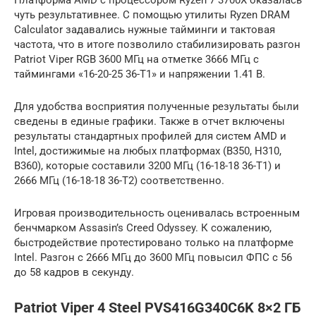
чуть результативнее. С помощью утилиты Ryzen DRAM
Calculator задавались нужные тайминги и тактовая
частота, что в итоге позволило стабилизировать разгон
Patriot Viper RGB 3600 МГц на отметке 3666 МГц с
таймингами «16-20-25 36-Т1» и напряжении 1.41 В.
Для удобства восприятия полученные результаты были
сведены в единые графики. Также в отчет включены
результаты стандартных профилей для систем AMD и
Intel, достижимые на любых платформах (B350, H310,
B360), которые составили 3200 МГц (16-18-18 36-Т1) и
2666 МГц (16-18-18 36-Т2) соответственно.
Игровая производительность оценивалась встроенным
бенчмарком Assasin’s Creed Odyssey. К сожалению,
быстродействие протестировано только на платформе
Intel. Разгон с 2666 МГц до 3600 МГц повысил ФПС c 56
до 58 кадров в секунду.
Patriot Viper 4 Steel PVS416G340C6K 8×2 ГБ