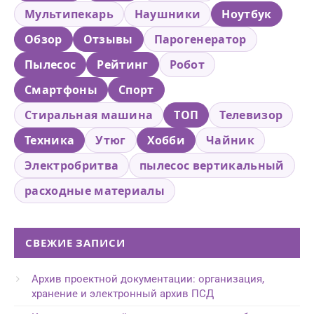
Мультипекарь
Наушники
Ноутбук
Обзор
Отзывы
Парогенератор
Пылесос
Рейтинг
Робот
Смартфоны
Спорт
Стиральная машина
ТОП
Телевизор
Техника
Утюг
Хобби
Чайник
Электробритва
пылесос вертикальный
расходные материалы
СВЕЖИЕ ЗАПИСИ
Архив проектной документации: организация,
хранение и электронный архив ПСД