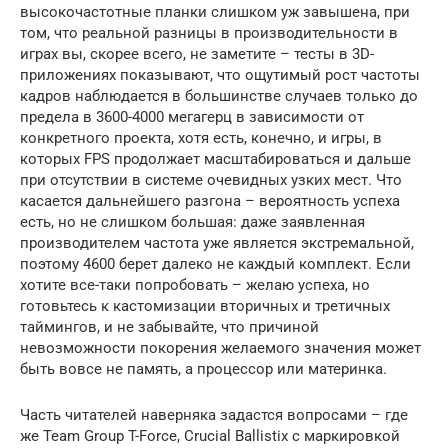
высокочастотные планки слишком уж завышена, при
том, что реальной разницы в производительности в
играх вы, скорее всего, не заметите – тесты в 3D-
приложениях показывают, что ощутимый рост частоты
кадров наблюдается в большинстве случаев только до
предела в 3600-4000 мегагерц в зависимости от
конкретного проекта, хотя есть, конечно, и игры, в
которых FPS продолжает масштабироваться и дальше
при отсутствии в системе очевидных узких мест. Что
касается дальнейшего разгона – вероятность успеха
есть, но не слишком большая: даже заявленная
производителем частота уже является экстремальной,
поэтому 4600 берет далеко не каждый комплект. Если
хотите все-таки попробовать – желаю успеха, но
готовьтесь к кастомизации вторичных и третичных
таймингов, и не забывайте, что причиной
невозможности покорения желаемого значения может
быть вовсе не память, а процессор или материнка.
Часть читателей наверняка задастся вопросами – где
же Team Group T-Force, Crucial Ballistix с маркировкой