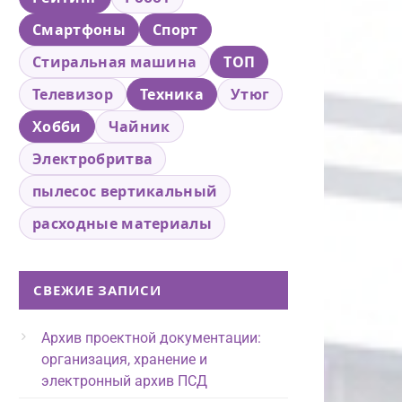
Смартфоны
Спорт
Стиральная машина
ТОП
Телевизор
Техника
Утюг
Хобби
Чайник
Электробритва
пылесос вертикальный
расходные материалы
СВЕЖИЕ ЗАПИСИ
Архив проектной документации:
организация, хранение и
электронный архив ПСД