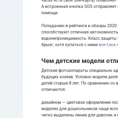
часах есть своя SIM-карта) позволяе
А встроенная кнопка SOS отправляет с
помощи.
Попаданию в рейтинги и обзоры 202
способствуют отличная автономность 
водонепроницаемость. Класс защиты I
брызг, хотя купаться с ними
все-таки 
Чем детские модели отл
Детские фотоаппараты специально ад
будущих хозяев. Условно модели деля
детей старше 8 лет. По сравнению со
отличаются:
дизайном — цветовое оформление пост
моделях для дошкольников чаще испо
четко выделены линии для девочек и