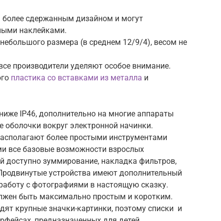
 более сдержанным дизайном и могут
ными наклейками.
ебольшого размера (в среднем 12/9/4), весом не
все производители уделяют особое внимание.
ого
пластика со вставками из металла
и
ниже IP46, дополнительно на многие аппараты
е оболочки вокруг электронной начинки.
располагают более простыми инструментами
ми все базовые возможности взрослых
ей доступно зуммирование, накладка фильтров,
 Продвинутые устройства имеют дополнительный
аботу с фотографиями в настоящую сказку.
лжен быть максимально простым и коротким.
дят крупные значки-картинки, поэтому списки и
рфейсах, предназначенных для детей,