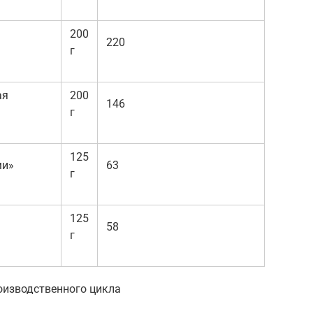
200
220
г
ая
200
146
г
125
ми»
63
г
125
58
г
оизводственного цикла