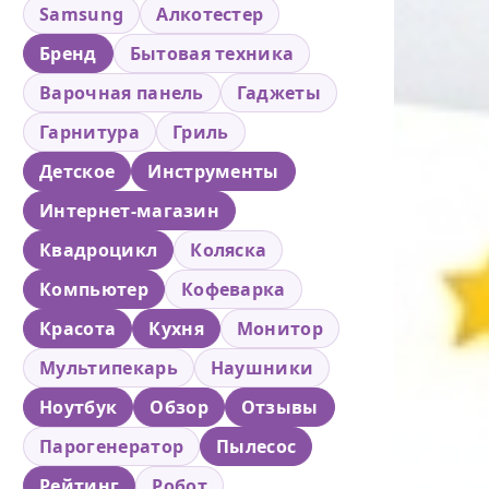
Samsung
Алкотестер
Бренд
Бытовая техника
Варочная панель
Гаджеты
Гарнитура
Гриль
Детское
Инструменты
Интернет-магазин
Квадроцикл
Коляска
Компьютер
Кофеварка
Красота
Кухня
Монитор
Мультипекарь
Наушники
Ноутбук
Обзор
Отзывы
Парогенератор
Пылесос
Рейтинг
Робот