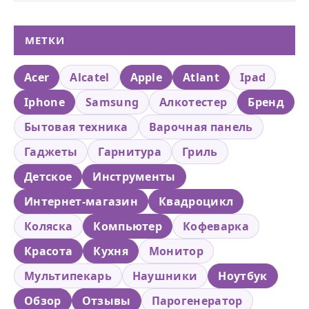
МЕТКИ
Acer
Alcatel
Apple
Atlant
Ipad
Iphone
Samsung
Алкотестер
Бренд
Бытовая техника
Варочная панель
Гаджеты
Гарнитура
Гриль
Детское
Инструменты
Интернет-магазин
Квадроцикл
Коляска
Компьютер
Кофеварка
Красота
Кухня
Монитор
Мультипекарь
Наушники
Ноутбук
Обзор
Отзывы
Парогенератор