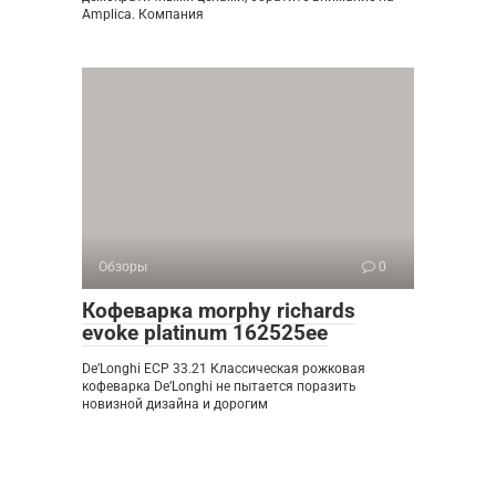
Amplica. Компания
Обзоры
0
Кофеварка morphy richards
evoke platinum 162525ee
De’Longhi ECP 33.21 Классическая рожковая
кофеварка De’Longhi не пытается поразить
новизной дизайна и дорогим