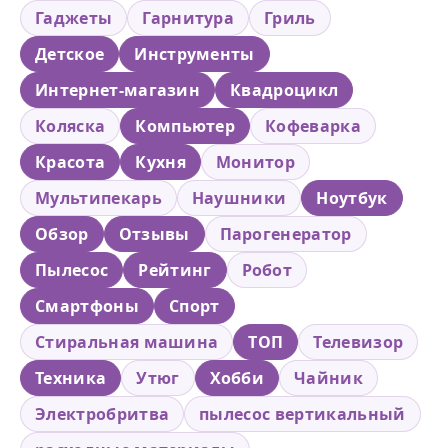
Гаджеты
Гарнитура
Гриль
Детское
Инструменты
Интернет-магазин
Квадроцикл
Коляска
Компьютер
Кофеварка
Красота
Кухня
Монитор
Мультипекарь
Наушники
Ноутбук
Обзор
Отзывы
Парогенератор
Пылесос
Рейтинг
Робот
Смартфоны
Спорт
Стиральная машина
ТОП
Телевизор
Техника
Утюг
Хобби
Чайник
Электробритва
пылесос вертикальный