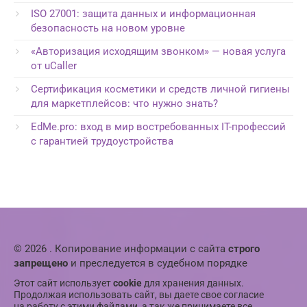
ISO 27001: защита данных и информационная
безопасность на новом уровне
«Авторизация исходящим звонком» — новая услуга
от uCaller
Сертификация косметики и средств личной гигиены
для маркетплейсов: что нужно знать?
EdMe.pro: вход в мир востребованных IT-профессий
с гарантией трудоустройства
© 2026 . Копирование информации с сайта
строго
запрещено
и преследуется в судебном порядке
Этот сайт использует
cookie
для хранения данных.
Продолжая использовать сайт, вы даете свое согласие
на работу с этими файлами, а так же принимаете все