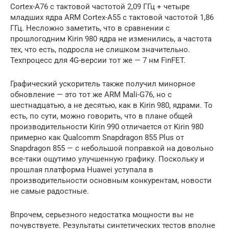
Cortex-A76 с тактовой частотой 2,09 ГГц + четыре
младших ядра ARM Cortex-A55 с тактовой частотой 1,86
ГГц. Несложно заметить, что в сравнении с
прошлогодним Kirin 980 ядра не изменились, а частота
тех, что есть, подросла не слишком значительно.
Техпроцесс для 4G-версии тот же — 7 нм FinFET.
Графический ускоритель также получил минорное
обновление — это тот же ARM Mali-G76, но с
шестнадцатью, а не десятью, как в Kirin 980, ядрами. То
есть, по сути, можно говорить, что в плане общей
производительности Kirin 990 отличается от Kirin 980
примерно как Qualcomm Snapdragon 855 Plus от
Snapdragon 855 — с небольшой поправкой на довольно
все-таки ощутимо улучшенную графику. Поскольку и
прошлая платформа Huawei уступала в
производительности основным конкурентам, новости
не самые радостные.
Впрочем, серьезного недостатка мощности вы не
почувствуете. Результаты синтетических тестов вполне