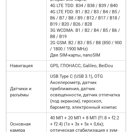
4G LTE TDD: B34 / B38 / B39 / B40
4G LTE FDD: B1 / B2 / B3 / B4 / B5 /
B6 / B7 / B8 / B9 / B12 / B17 / B18 /
B19 / B20 / B26 / B28
3G WCDMA: B1 / B2 / B4 / B5 / B6 /
B8 / B19
2G GSM: B2 / B3 / B5 / B8 (850 / 900
/ 1800 / 1900 MHz)
Две SIM-карты, nanoSIM
Навигация
GPS, ГЛОНАСС, Galileo, BeiDou
USB Type C (USB 3.1), OTG
Акселерометр, датчик
Датчики и
приближения, датчик
разъёмы
освещенности, датчик отпечатка
(под экраном), гироскоп,
барометр, электронный компас
40 МП + 20 МП + 8 МП (f1.8 + f2.2
Основная
+ f2.4) (1х + 3х + 5x + 0,6х);
камера
оптическая стабилизация у зум-