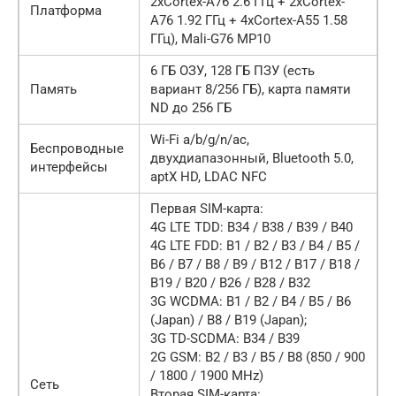
2xCortex-A76 2.6 ГГц + 2xCortex-
Платформа
A76 1.92 ГГц + 4xCortex-A55 1.58
ГГц), Mali-G76 MP10
6 ГБ ОЗУ, 128 ГБ ПЗУ (есть
Память
вариант 8/256 ГБ), карта памяти
ND до 256 ГБ
Wi-Fi a/b/g/n/ac,
Беспроводные
двухдиапазонный, Bluetooth 5.0,
интерфейсы
aptX HD, LDAC NFC
Первая SIM-карта:
4G LTE TDD: B34 / B38 / B39 / B40
4G LTE FDD: B1 / B2 / B3 / B4 / B5 /
B6 / B7 / B8 / B9 / B12 / B17 / B18 /
B19 / B20 / B26 / B28 / B32
3G WCDMA: B1 / B2 / B4 / B5 / B6
(Japan) / B8 / B19 (Japan);
3G TD-SCDMA: B34 / B39
2G GSM: B2 / B3 / B5 / B8 (850 / 900
/ 1800 / 1900 MHz)
Сеть
Вторая SIM-карта: